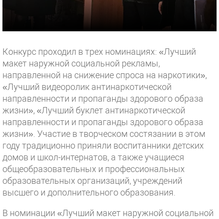
Конкурс проходил в трех номинациях: «Лучший
макет наружной социальной рекламы,
направленной на снижение спроса на наркотики»,
«Лучший видеоролик антинаркотической
направленности и пропаганды здорового образа
жизни», «Лучший буклет антинаркотической
направленности и пропаганды здорового образа
жизни». Участие в творческом состязании в этом
году традиционно приняли воспитанники детских
домов и школ-интернатов, а также учащиеся
общеобразовательных и профессиональных
образовательных организаций, учреждений
высшего и дополнительного образования.
В номинации «Лучший макет наружной социальной