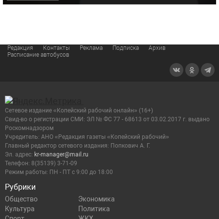
Редакция
Контакты
Реклама
Подписка
Архив
Расписание автобусов
Сетевое издание «Копейский рабочий онлайн» (16+)
Cвид-во о регистрации СМИ: ЭЛ № ФС 77 - 68613 от 03.02.2017 г. выдано
Роскомнадзором
Учредитель: АНО «Редакция газеты «Копейский рабочий»
Главный редактор сетевого издания: Попкович А. Г.
Эл. адрес:
kr-manager@mail.ru
Телефон: 8(35139) 3-71-09
Режим работы: ПН - ПТ с 9:00 до 18:00
Рубрики
Общество
Экономика
Культура
Политика
Спорт
ЖКХ