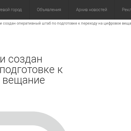
евой город
Объявления
Архив новостей
Рек
и создан оперативный штаб по подготовке к переходу на цифровое вещ
омика
Культура
Политика
За сутки
Спорт
За 3 дня
ЖКХ
Здор
З
и создан
подготовке к
е вещание