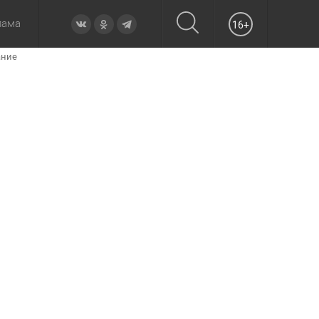
лама
16+
ание
овье
а неделю
Образование
Вчера
Вечерние
Происшествия
Утренние
Официально