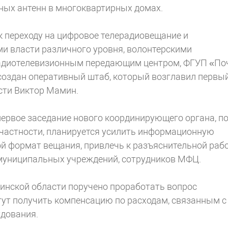
ных антенн в многоквартирных домах.
к переходу на цифровое телерадиовещание и
и власти различного уровня, волонтерскими
адиотелевизионным передающим центром, ФГУП «По
создан оперативный штаб, который возглавил первы
сти Виктор Мамин.
ервое заседание нового координирующего органа, п
 частности, планируется усилить информационную
й формат вещания, привлечь к разъяснительной раб
 муниципальных учреждений, сотрудников МФЦ.
инской области поручено проработать вопрос
гут получить компенсацию по расходам, связанным с
удования.