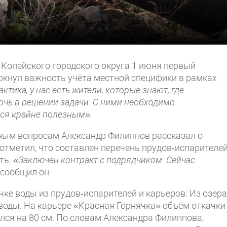
Копейского городского округа 1 июня первый
ркнул важность учёта местной специфики в рамках
ктика, у нас есть жители, которые знают, где
чь в решении задачи. С ними необходимо
ся крайне полезным».
ым вопросам Александр Филиппов рассказал о
отметил, что составлен перечень прудов‑испарителей
ть.
«Заключён контракт с подрядчиком. Сейчас
сообщил он.
е воды из прудов‑испарителей и карьеров. Из озера
 воды. На карьере «Красная Горнячка» объём откачки
ился на 80 см. По словам Александра Филиппова,