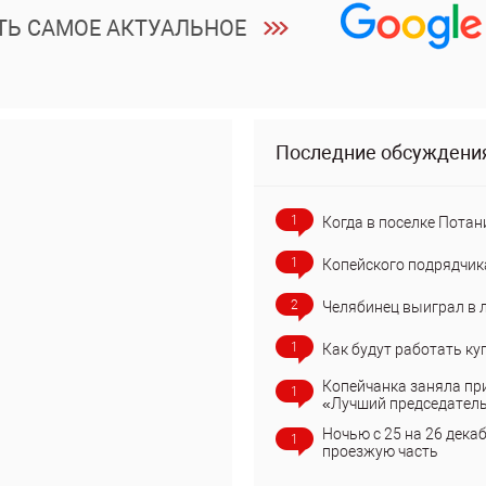
ТЬ САМОЕ АКТУАЛЬНОЕ
Последние обсуждени
1
Когда в поселке Потан
1
Копейского подрядчик
2
Челябинец выиграл в 
1
Как будут работать ку
Копейчанка заняла пр
1
«Лучший председател
Ночью с 25 на 26 дека
1
проезжую часть