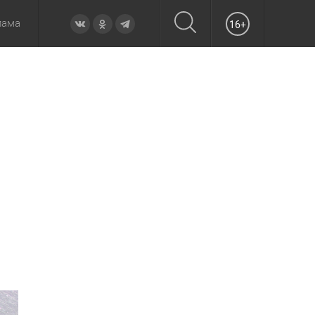
лама
16+
овье
а неделю
Образование
Вчера
Вечерние
Происшествия
Утренние
Официально