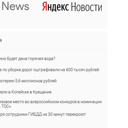
я
ино будет дана горячая вода?
а по уборке дорог оштрафовали на 600 тысяч рублей
лотерею 5,6 миллионов рублей
пели в Копейске в Крещение
изовое место во всероссийском конкурсе в номинации
ь ТОС»
бря сотрудники ГИБДД на 30 минут перекроют