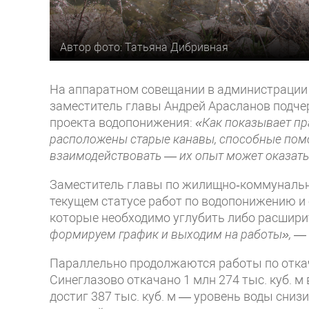
Автор фото: Татьяна Дибривная
На аппаратном совещании в администрации 
заместитель главы Андрей Арасланов подче
проекта водопонижения:
«Как показывает пра
расположены старые канавы, способные помо
взаимодействовать — их опыт может оказать
Заместитель главы по жилищно‑коммунальн
текущем статусе работ по водопонижению и 
которые необходимо углубить либо расшири
формируем график и выходим на работы»,
— 
Параллельно продолжаются работы по откачк
Синеглазово откачано 1 млн 274 тыс. куб. м
достиг 387 тыс. куб. м — уровень воды сниз