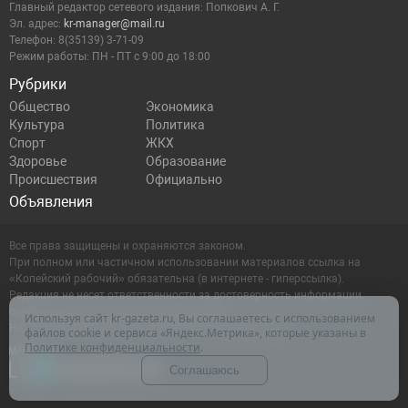
Главный редактор сетевого издания: Попкович А. Г.
Эл. адрес:
kr-manager@mail.ru
Телефон: 8(35139) 3-71-09
Режим работы: ПН - ПТ с 9:00 до 18:00
Рубрики
Общество
Экономика
Культура
Политика
Спорт
ЖКХ
Здоровье
Образование
Происшествия
Официально
Объявления
Все права защищены и охраняются законом.
При полном или частичном использовании материалов ссылка на
«Копейский рабочий» обязательна (в интернете - гиперссылка).
Редакция не несет ответственности за достоверность информации,
содержащейся в рекламных объявлениях.
Используя сайт kr-gazeta.ru, Вы соглашаетесь с использованием
Настоящий ресурс может содержать материалы 16+
файлов cookie и сервиса «Яндекс.Метрика», которые указаны в
Политике конфиденциальности
.
Соглашаюсь