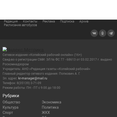
Редакция
Контакты
Реклама
Подписка
Архив
Расписание автобусов
Сетевое издание «Копейский рабочий онлайн» (16+)
Cвид-во о регистрации СМИ: ЭЛ № ФС 77 - 68613 от 03.02.2017 г. выдано
Роскомнадзором
Учредитель: АНО «Редакция газеты «Копейский рабочий»
Главный редактор сетевого издания: Попкович А. Г.
Эл. адрес:
kr-manager@mail.ru
Телефон: 8(35139) 3-71-09
Режим работы: ПН - ПТ с 9:00 до 18:00
Рубрики
Общество
Экономика
Культура
Политика
Спорт
ЖКХ