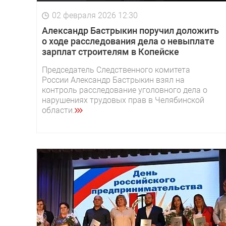
02 февраля 2026 12:30
Александр Бастрыкин поручил доложить
о ходе расследования дела о невыплате
зарплат строителям в Копейске
Председатель Следственного комитета
России Александр Бастрыкин взял на
контроль расследование уголовного дела о
нарушениях трудовых прав в Челябинской
области.