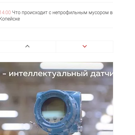
14:00
Что происходит с непрофильным мусором в
Копейске
13:00
В Копейске будущим правоохранителям
напомнили о границах закона
12:10
В Челябинской области стартовали
поставки летних лакомств из‑за рубежа
11:00
Летняя подработка подростков не лишит их
пособий и пенсий
10:00
Копейские велогонщики завоевали 13
медалей на чемпионате УрФО по маунтинбайку