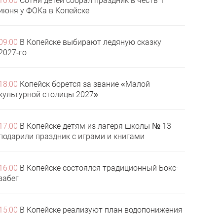
10:00
Сотни детей собрал праздник в честь 1
июня у ФОКа в Копейске
09:00
В Копейске выбирают ледяную сказку
2027‑го
18:00
Копейск борется за звание «Малой
культурной столицы 2027»
17:00
В Копейске детям из лагеря школы № 13
подарили праздник с играми и книгами
16:00
В Копейске состоялся традиционный Бокс-
забег
15:00
В Копейске реализуют план водопонижения