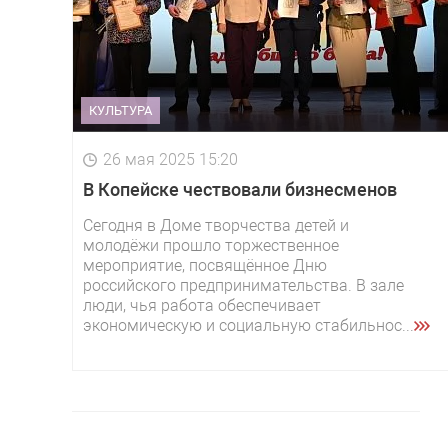
КУЛЬТУРА
26 мая 2025 15:20
В Копейске чествовали бизнесменов
Сегодня в Доме творчества детей и
молодёжи прошло торжественное
мероприятие, посвящённое Дню
российского предпринимательства. В зале
люди, чья работа обеспечивает
экономическую и социальную стабильнос...