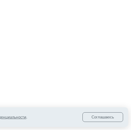
08:15
Губернатор Алексей Текслер поздравил
работников пожарной охраны
16:15
В Копейске пройдет фестиваль
«Челябинская область — большая семья»
14:50
Копейские спасатели победили в областном
конкурсе
12:05
Копейские студенты взяли золото и бронзу
областного конкурса «Наука – это красиво»
10:00
В Челябинской области подвели итоги
денциальности
.
Соглашаюсь
акции «Тонировка»