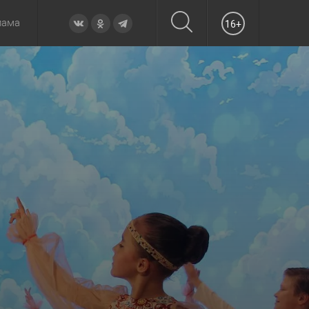
лама
16+
овье
а неделю
Образование
Вчера
Вечерние
Происшествия
Утренние
Официально