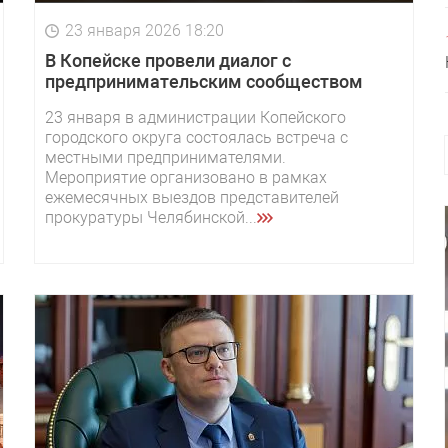
23 января 2026 18:20
В Копейске провели диалог с
предпринимательским сообществом
23 января в администрации Копейского
городского округа состоялась встреча с
местными предпринимателями.
Мероприятие организовано в рамках
ежемесячных выездов представителей
прокуратуры Челябинской...