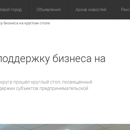
евой город
Объявления
Архив новостей
Рек
у бизнеса на круглом столе
омика
Культура
Политика
За сутки
Спорт
За 3 дня
ЖКХ
Здор
З
поддержку бизнеса на
округа прошёл круглый стол, посвящённый
держки субъектов предпринимательской