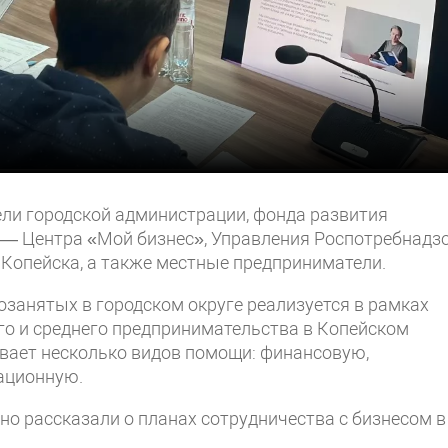
ели городской администрации, фонда развития
 — Центра «Мой бизнес», Управления Роспотребнадз
 Копейска, а также местные предприниматели.
озанятых в городском округе реализуется в рамках
о и среднего предпринимательства в Копейском
вает несколько видов помощи: финансовую,
ационную.
о рассказали о планах сотрудничества с бизнесом в