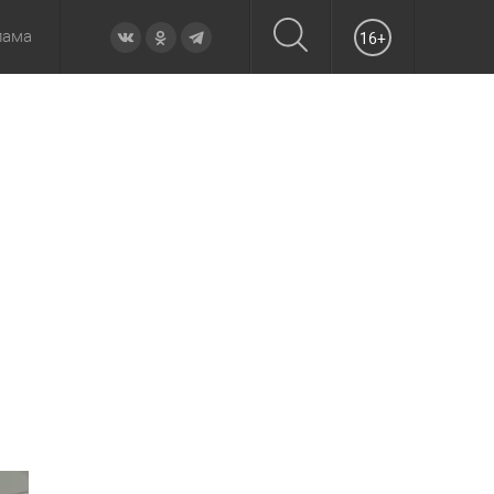
лама
16+
овье
а неделю
Образование
Вчера
Вечерние
Происшествия
Утренние
Официально