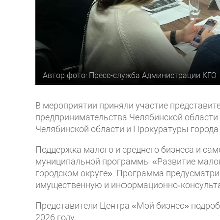
Автор фото: Пресс-служба Администрации КГО
В мероприятии приняли участие представит
предпринимательства Челябинской области
Челябинской области и Прокуратуры города
Поддержка малого и среднего бизнеса и сам
муниципальной программы «Развитие малог
городском округе». Программа предусматри
имущественную и информационно‑консульт
Представители Центра «Мой бизнес» подробн
2026 году.