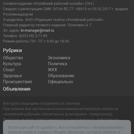
Сетевое издание «Копейский рабочий онлайн» (16+)
Cвид-во о регистрации СМИ: ЭЛ № ФС 77 - 68613 от 03.02.2017 г. выдано
Роскомнадзором
Учредитель: АНО «Редакция газеты «Копейский рабочий»
Главный редактор сетевого издания: Попкович А. Г.
Эл. адрес:
kr-manager@mail.ru
Телефон: 8(35139) 3-71-09
Режим работы: ПН - ПТ с 9:00 до 18:00
Рубрики
Общество
Экономика
Культура
Политика
Спорт
ЖКХ
Здоровье
Образование
Происшествия
Официально
Объявления
Все права защищены и охраняются законом.
При полном или частичном использовании материалов ссылка на
«Копейский рабочий» обязательна (в интернете - гиперссылка).
Редакция не несет ответственности за достоверность информации,
содержащейся в рекламных объявлениях.
Используя сайт kr-gazeta.ru, Вы соглашаетесь с использованием
Настоящий ресурс может содержать материалы 16+
файлов cookie и сервиса «Яндекс.Метрика», которые указаны в