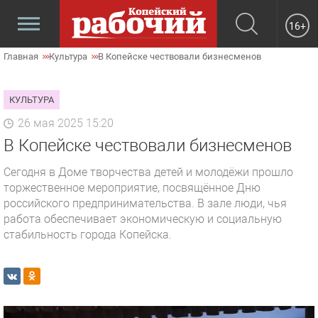
16+
Главная
Культура
В Копейске чествовали бизнесменов
КУЛЬТУРА
26 мая 2025 15:20
В Копейске чествовали бизнесменов
Сегодня в Доме творчества детей и молодёжи прошло
торжественное мероприятие, посвящённое Дню
российского предпринимательства. В зале люди, чья
работа обеспечивает экономическую и социальную
стабильность города Копейска.