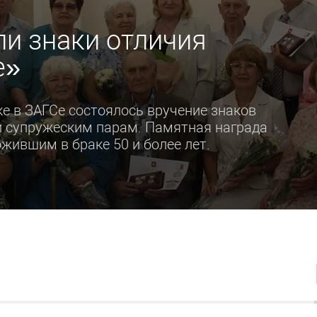
и знаки отличия
е»
е в ЗАГСе состоялось вручение знаков
и супружеским парам. Памятная награда
жившим в браке 50 и более лет.