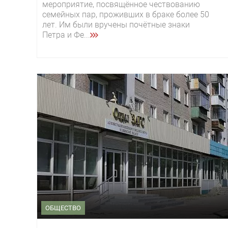
мероприятие, посвящённое чествованию
семейных пар, проживших в браке более 50
лет. Им были вручены почётные знаки
Петра и Фе...
ОБЩЕСТВО