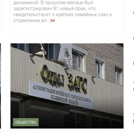
динамикой. В прошлом месяце был
зарегистрирован 81 новый брак, что
свидетельствует о крепких семейных узах и
стремлении вл...
ОБЩЕСТВО