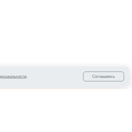
17:10
Копейчане взяли медали на чемпионате
России
14:15
Губерниев, Третьяк, Мацуев и президент
США
11:05
Музейный предмет рассказывает:
Гимнастерка медика
денциальности
.
Соглашаюсь
08:10
Губернатор Алексей Текслер поздравил
молодёжь
18:00
Как собрать ребенка в школу и сохранить
семейный бюджет