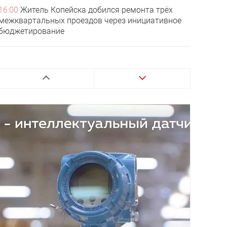
16:00
Житель Копейска добился ремонта трёх
межквартальных проездов через инициативное
бюджетирование
15:00
Более 35 тысяч электронных сертификатов
на ТСР оформлено в Челябинской области с
начала года
14:00
В Челябинской области пресекли
незаконную продажу семян
13:05
Копейские выпускники колледжа шагнули
во взрослую жизнь
13:00
В Копейске дошкольники закрепили знания
правил дорожного движения