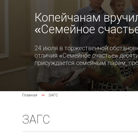
Копейчанам вручил
«Семейное счасть
24 июля в торжественной обстановк
отличия «Семейное счастье» десят
присуждается семейным парам, про
Главная
ЗАГС
ЗАГС