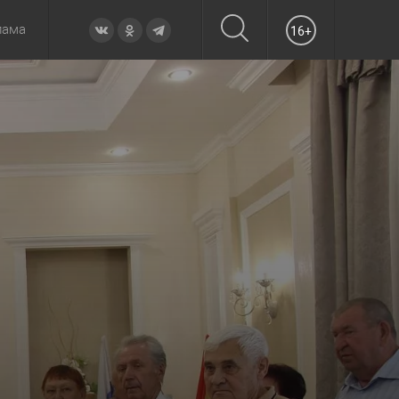
лама
16+
овье
а неделю
Образование
Вчера
Вечерние
Происшествия
Утренние
Официально