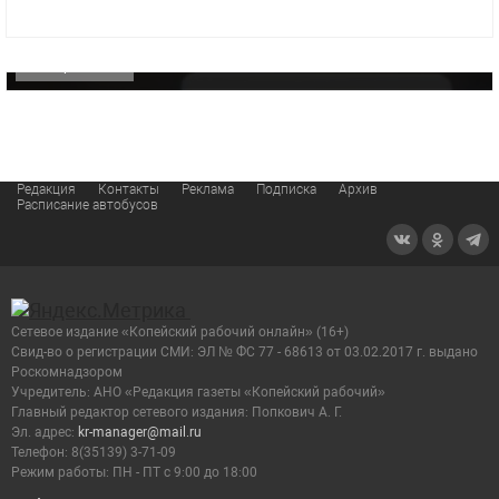
видео компании
ОФИЦИАЛЬНО
Редакция
Контакты
Реклама
Подписка
Архив
Расписание автобусов
Сетевое издание «Копейский рабочий онлайн» (16+)
Cвид-во о регистрации СМИ: ЭЛ № ФС 77 - 68613 от 03.02.2017 г. выдано
Роскомнадзором
Учредитель: АНО «Редакция газеты «Копейский рабочий»
Главный редактор сетевого издания: Попкович А. Г.
Эл. адрес:
kr-manager@mail.ru
Телефон: 8(35139) 3-71-09
Режим работы: ПН - ПТ с 9:00 до 18:00