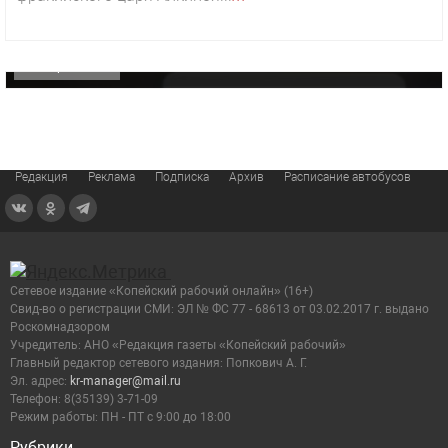
«Звезда» Метрана стала главным героем нового
видео компании
ОФИЦИАЛЬНО
Редакция
Реклама
Подписка
Архив
Расписание автобусов
Сетевое издание «Копейский рабочий онлайн» (16+)
Cвид-во о регистрации СМИ: ЭЛ № ФС 77 - 68613 от 03.02.2017 г. выдано
Роскомнадзором
Учредитель: АНО «Редакция газеты «Копейский рабочий»
Главный редактор сетевого издания: Попкович А. Г.
Эл. адрес:
kr-manager@mail.ru
Телефон: 8(35139) 3-71-09
Режим работы: ПН - ПТ с 9:00 до 18:00
Рубрики