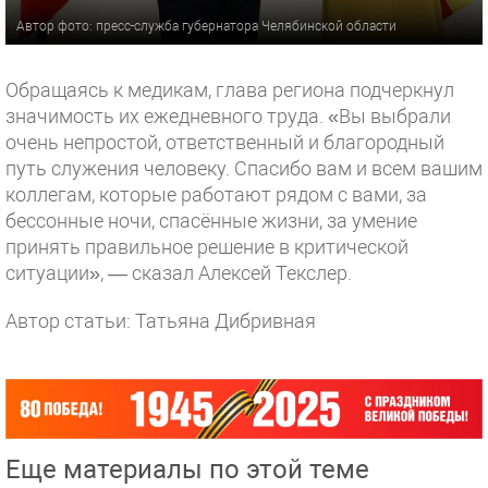
Автор фото: пресс-служба губернатора Челябинской области
Обращаясь к медикам, глава региона подчеркнул
значимость их ежедневного труда. «Вы выбрали
очень непростой, ответственный и благородный
путь служения человеку. Спасибо вам и всем вашим
коллегам, которые работают рядом с вами, за
бессонные ночи, спасённые жизни, за умение
принять правильное решение в критической
ситуации», — сказал Алексей Текслер.
Автор статьи: Татьяна Дибривная
Еще материалы по этой теме