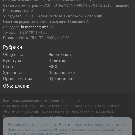
Сетевое издание «Копейский рабочий онлайн» (16+)
Cвид-во о регистрации СМИ: ЭЛ № ФС 77 - 68613 от 03.02.2017 г. выдано
Роскомнадзором
Учредитель: АНО «Редакция газеты «Копейский рабочий»
Главный редактор сетевого издания: Попкович А. Г.
Эл. адрес:
kr-manager@mail.ru
Телефон: 8(35139) 3-71-09
Режим работы: ПН - ПТ с 9:00 до 18:00
Рубрики
Общество
Экономика
Культура
Политика
Спорт
ЖКХ
Здоровье
Образование
Происшествия
Официально
Объявления
Все права защищены и охраняются законом.
При полном или частичном использовании материалов ссылка на
«Копейский рабочий» обязательна (в интернете - гиперссылка).
Редакция не несет ответственности за достоверность информации,
содержащейся в рекламных объявлениях.
Используя сайт kr-gazeta.ru, Вы соглашаетесь с использованием
Настоящий ресурс может содержать материалы 16+
файлов cookie и сервиса «Яндекс.Метрика», которые указаны в
Политике конфиденциальности
.