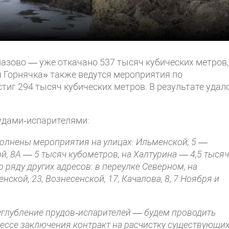
азово — уже откачано 537 тысяч кубических метров,
 Горнячка» также ведутся мероприятия по
иг 294 тысяч кубических метров. В результате удал
удами‑испарителями:
олнены мероприятия на улицах: Ильменской, 5 —
й, 8А — 5 тысяч кубометров, на Халтурина — 4,5 тыся
 ряду других адресов: в переулке Северном, на
нской, 23, Вознесенской, 17, Качалова, 8, 7 Ноября и
углубление прудов‑испарителей — будем проводить
оцессе заключения контракт на расчистку существующи