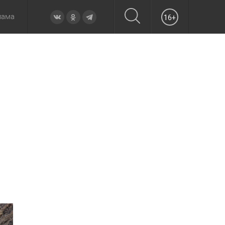
лама
16+
овье
а неделю
Образование
Вчера
Вечерние
Происшествия
Утренние
Официально