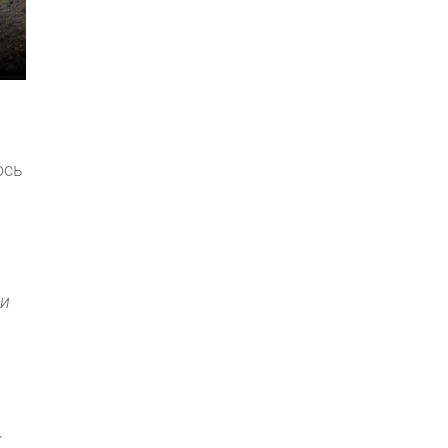
ось
чи
х