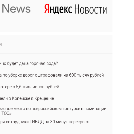
я
ино будет дана горячая вода?
а по уборке дорог оштрафовали на 600 тысяч рублей
лотерею 5,6 миллионов рублей
пели в Копейске в Крещение
изовое место во всероссийском конкурсе в номинации
ь ТОС»
бря сотрудники ГИБДД на 30 минут перекроют