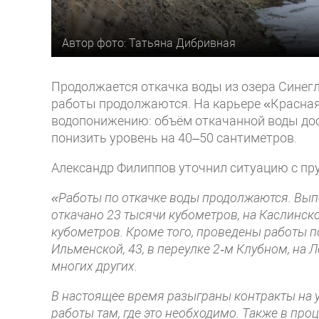
Автор фото: Татьяна Дибривная
Продолжается откачка воды из озера Синегл
работы продолжаются. На карьере «Красная
водопонижению: объём откачанной воды дост
понизить уровень на 40–50 сантиметров.
Александр Филиппов уточнил ситуацию с пр
«Работы по откачке воды продолжаются. Вып
откачано 23 тысячи кубометров, на Каслинско
кубометров. Кроме того, проведены работы по
Ильменской, 43, в переулке 2‑м Клубном, на Ле
многих других.
В настоящее время разыграны контракты на 
работы там, где это необходимо. Также в пр