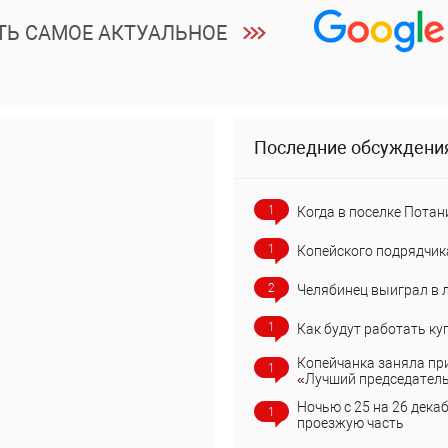
ТЬ САМОЕ АКТУАЛЬНОЕ
Последние обсуждени
1
Когда в поселке Потан
1
Копейского подрядчик
2
Челябинец выиграл в 
1
Как будут работать ку
Копейчанка заняла пр
1
«Лучший председател
Ночью с 25 на 26 дека
1
проезжую часть