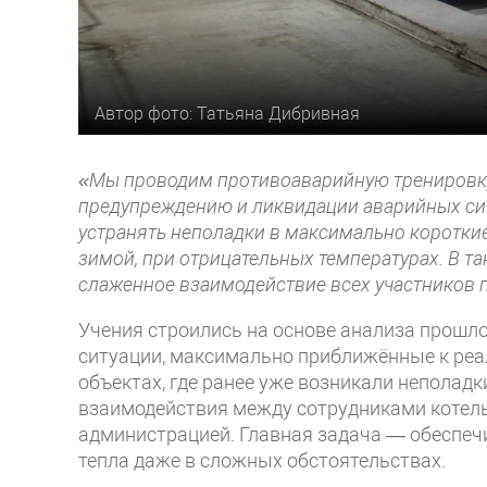
Автор фото: Татьяна Дибривная
«Мы проводим противоаварийную тренировку,
предупреждению и ликвидации аварийных си
устранять неполадки в максимально коротки
зимой, при отрицательных температурах. В т
слаженное взаимодействие всех участников 
Учения строились на основе анализа прошл
ситуации, максимально приближённые к реа
объектах, где ранее уже возникали неполад
взаимодействия между сотрудниками котель
администрацией. Главная задача — обеспеч
тепла даже в сложных обстоятельствах.