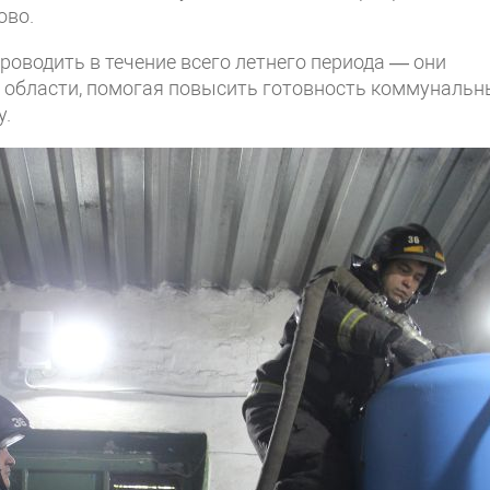
ово.
оводить в течение всего летнего периода — они
 области, помогая повысить готовность коммунальн
у.