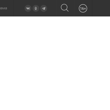
лама
16+
овье
а неделю
Образование
Вчера
Вечерние
Происшествия
Утренние
Официально