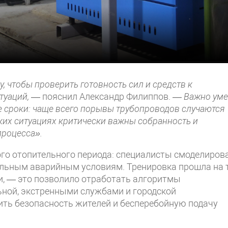
 чтобы проверить готовность сил и средств к
туаций,
— пояснил Александр Филиппов.
— Важно уме
е сроки: чаще всего порывы трубопроводов случаются
аких ситуациях критически важны собранность и
процесса».
ого отопительного периода: специалисты смоделиров
льным аварийным условиям. Тренировка прошла на 
ки, — это позволило отработать алгоритмы
ной, экстренными службами и городской
ить безопасность жителей и бесперебойную подачу