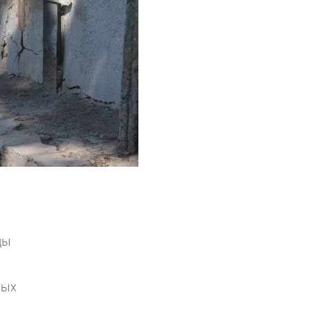
ды
ных