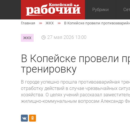
Рубрики
Сет
Главная
ЖКХ
В Копейске провели противоаварий
Общество
Экон
27 мая 2026 13:00
ЖКХ
В Копейске провели 
тренировку
В городе успешно прошла противоаварийная тре
отработку действий в случае чрезвычайных сит
хозяйства. О целях учений рассказал заместитель
жилищно‑коммунальным вопросам Александр Фи