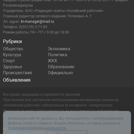
Cвид-во о регистрации СМИ: ЭЛ № ФС 77 - 68613 от 03.02.2017 г. выдано
Роскомнадзором
Учредитель: АНО «Редакция газеты «Копейский рабочий»
Главный редактор сетевого издания: Попкович А. Г.
Эл. адрес:
kr-manager@mail.ru
Телефон: 8(35139) 3-71-09
Режим работы: ПН - ПТ с 9:00 до 18:00
Рубрики
Общество
Экономика
Культура
Политика
Спорт
ЖКХ
Здоровье
Образование
Происшествия
Официально
Объявления
Все права защищены и охраняются законом.
При полном или частичном использовании материалов ссылка на
«Копейский рабочий» обязательна (в интернете - гиперссылка).
Редакция не несет ответственности за достоверность информации,
содержащейся в рекламных объявлениях.
Используя сайт kr-gazeta.ru, Вы соглашаетесь с использованием
Настоящий ресурс может содержать материалы 16+
файлов cookie и сервиса «Яндекс.Метрика», которые указаны в
Политике конфиденциальности
.