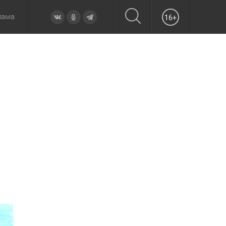
лама
16+
овье
а неделю
Образование
Вчера
Вечерние
Происшествия
Утренние
Официально