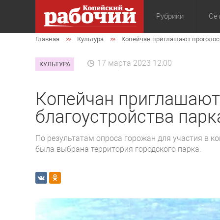
Рубрики
Сет
Главная
Культура
Копейчан приглашают проголосо
Общество
Экон
17 марта 2023 12:00
КУЛЬТУРА
Копейчан приглашают
благоустройства парк
По результатам опроса горожан для участия в ко
была выбрана территория городского парка.