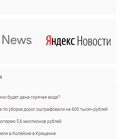
я
ино будет дана горячая вода?
а по уборке дорог оштрафовали на 600 тысяч рублей
лотерею 5,6 миллионов рублей
пели в Копейске в Крещение