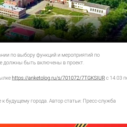
ании по выбору функций и мероприятий по
ые должны быть включены в проект.
сылке
https://anketolog.ru/s/701072/7TGKSIUR
с 14.03 п
 к будущему города.
Автор статьи: Пресс-служба