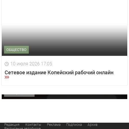
ОБЩЕСТВО
1 видео
СМОТРЕТЬ
10 июля 2026 17:05
29 октября 2025 15:50
Сетевое издание Копейский рабочий онлайн
«Звезда» Метрана стала главным героем нового
видео компании
ОФИЦИАЛЬНО
Редакция
Контакты
Реклама
Подписка
Архив
Расписание автобусов