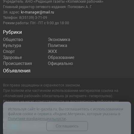
Учредитель: АНО «Редакция газеты «Копейский рабочий»
Главный редактор сетевого издания: Попкович А. Г.
Эл. адрес:
kr-manager@mail.ru
Телефон: 8(35139) 3-71-09
Режим работы: ПН - ПТ с 9:00 до 18:00
Рубрики
Общество
Экономика
Культура
Политика
Спорт
ЖКХ
Здоровье
Образование
Происшествия
Официально
Объявления
Все права защищены и охраняются законом.
При полном или частичном использовании материалов ссылка на
«Копейский рабочий» обязательна (в интернете - гиперссылка).
Редакция не несет ответственности за достоверность информации,
содержащейся в рекламных объявлениях.
Используя сайт kr-gazeta.ru, Вы соглашаетесь с использованием
Настоящий ресурс может содержать материалы 16+
файлов cookie и сервиса «Яндекс.Метрика», которые указаны в
Политике конфиденциальности
.
Соглашаюсь