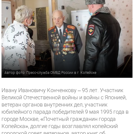
Автор фото: Пресс-служба ОМВД России в г. Копейске
Ивану Ивановичу Конченкову – 95 лет. Участник
Великой Отечественной войны и войны с Японией,
ветеран органов внутренних дел, участник
юбилейного парада победителей 9 мая 1995 года в
городе Москве, «Почетный гражданин города
Копейска», долгие годы возглавлял копейский
городской совет ветеранов, автор книг об