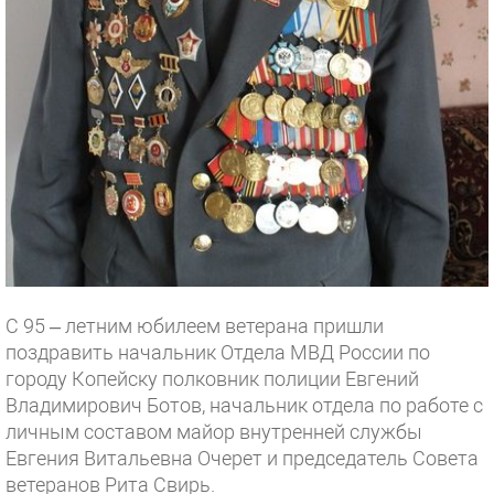
С 95 – летним юбилеем ветерана пришли
поздравить начальник Отдела МВД России по
городу Копейску полковник полиции Евгений
Владимирович Ботов, начальник отдела по работе с
личным составом майор внутренней службы
Евгения Витальевна Очерет и председатель Совета
ветеранов Рита Свирь.