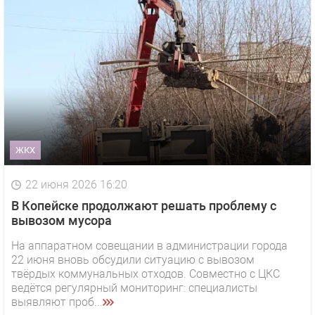
ЖКХ
22 июня 2026 16:20
В Копейске продолжают решать проблему с
вывозом мусора
На аппаратном совещании в администрации города
22 июня вновь обсудили ситуацию с вывозом
твёрдых коммунальных отходов. Совместно с ЦКС
ведётся регулярный мониторинг: специалисты
выявляют проб...