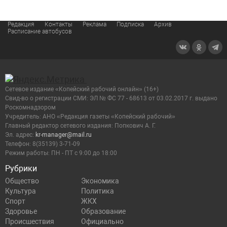
Редакция
Контакты
Реклама
Подписка
Архив
Расписание автобусов
Сетевое издание «Копейский рабочий онлайн» (16+)
Cвид-во о регистрации СМИ: ЭЛ № ФС 77 - 68613 от 03.02.2017 г. выдано
Роскомнадзором
Учредитель: АНО «Редакция газеты «Копейский рабочий»
Главный редактор сетевого издания: Попкович А. Г.
Эл. адрес:
kr-manager@mail.ru
Телефон: 8(35139) 3-71-09
Режим работы: ПН - ПТ с 9:00 до 18:00
Рубрики
Общество
Экономика
Культура
Политика
Спорт
ЖКХ
Здоровье
Образование
Происшествия
Официально