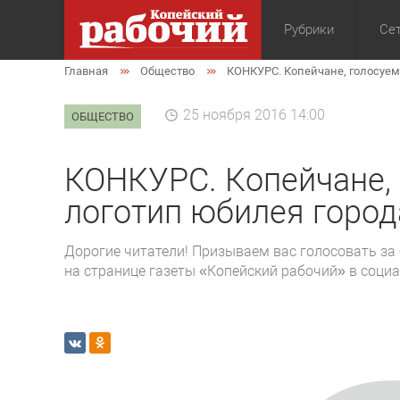
Рубрики
Сет
Главная
Общество
КОНКУРС. Копейчане, голосуем
Общество
Экон
25 ноября 2016 14:00
ОБЩЕСТВО
КОНКУРС. Копейчане, 
логотип юбилея город
Дорогие читатели! Призываем вас голосовать за 
на странице газеты «Копейский рабочий» в соци