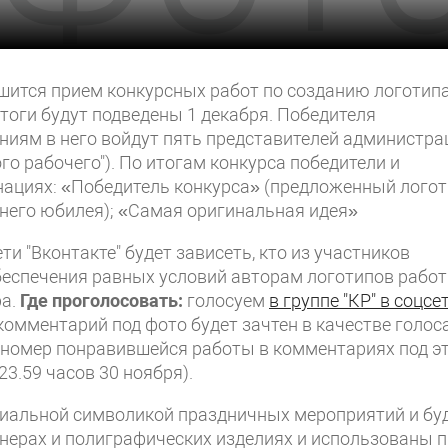
шится прием конкурсных работ по созданию логотипа
Итоги будут подведены 1 декабря. Победителя
ниям в него войдут пять представителей администра
го рабочего"). По итогам конкурса победители и
ациях: «Победитель конкурса» (предложенный лого
него юбилея); «Самая оригинальная идея»
ти "Вконтакте" будет зависеть, кто из участников
обеспечения равных условий авторам логотипов рабо
ра.
Где проголосовать:
голосуем
в
группе "КР"
в соцсе
омментарий под фото будет зачтен в качестве голос
ь номер понравившейся работы в комментариях под э
23.59 часов 30 ноября).
иальной символикой праздничных мероприятий и бу
нерах и полиграфических изделиях и использованы 