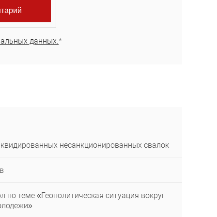
нальных данных.
*
ликвидированных несанкционированных свалок
в
л по теме «Геополитическая ситуация вокруг
олодежи»