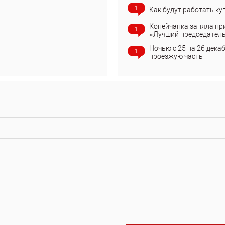
1
Как будут работать ку
Копейчанка заняла пр
1
«Лучший председател
Ночью с 25 на 26 дека
1
проезжую часть