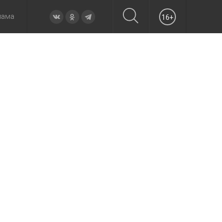
лама
16+
овье
а неделю
Образование
Вчера
Вечерние
Происшествия
Утренние
Официально