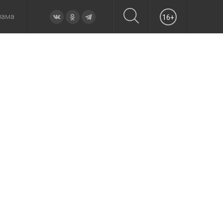
лама
16+
овье
а неделю
Образование
Вчера
Вечерние
Происшествия
Утренние
Официально