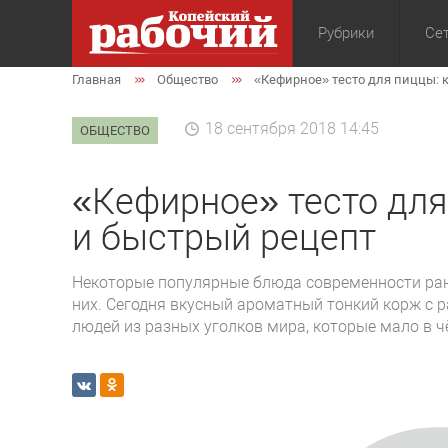
Рубрики
Сет
Главная
Общество
«Кефирное» тесто для пиццы: 
Общество
Экон
18 сентября 2018 14:45
ОБЩЕСТВО
«Кефирное» тесто для
и быстрый рецепт
Некоторые популярные блюда современности ране
них. Сегодня вкусный ароматный тонкий корж с
людей из разных уголков мира, которые мало в 