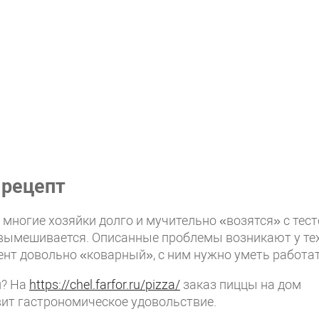
 рецепт
многие хозяйки долго и мучительно «возятся» с тест
е вымешивается. Описанные проблемы возникают у тех
ент довольно «коварный», с ним нужно уметь работат
и? На
https://chel.farfor.ru/pizza/
заказ пиццы на дом
вит гастрономическое удовольствие.