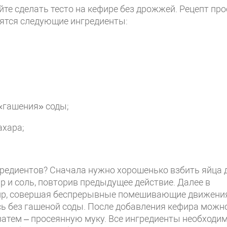
е сделать тесто на кефире без дрожжей. Рецепт про
бятся следующие ингредиенты:
«гашения» соды;
ахара;
гредиентов? Сначала нужно хорошенько взбить яйца 
р и соль, повторив предыдущее действие. Далее в
ир, совершая беспрерывные помешивающие движени
ись без гашеной соды. После добавления кефира можн
затем – просеянную муку. Все ингредиенты необходи