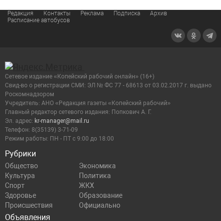
Редакция
Контакты
Реклама
Подписка
Архив
Расписание автобусов
Сетевое издание «Копейский рабочий онлайн» (16+)
Cвид-во о регистрации СМИ: ЭЛ № ФС 77 - 68613 от 03.02.2017 г. выдано
Роскомнадзором
Учредитель: АНО «Редакция газеты «Копейский рабочий»
Главный редактор сетевого издания: Попкович А. Г.
Эл. адрес:
kr-manager@mail.ru
Телефон: 8(35139) 3-71-09
Режим работы: ПН - ПТ с 9:00 до 18:00
Рубрики
Общество
Экономика
Культура
Политика
Спорт
ЖКХ
Здоровье
Образование
Происшествия
Официально
Объявления