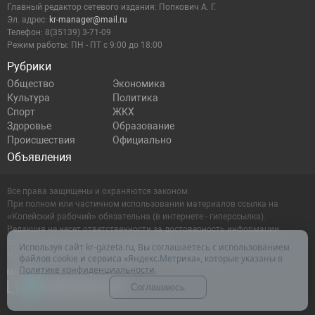
Главный редактор сетевого издания: Попкович А. Г.
Эл. адрес:
kr-manager@mail.ru
Телефон: 8(35139) 3-71-09
Режим работы: ПН - ПТ с 9:00 до 18:00
Рубрики
Общество
Экономика
Культура
Политика
Спорт
ЖКХ
Здоровье
Образование
Происшествия
Официально
Объявления
Все права защищены и охраняются законом.
При полном или частичном использовании материалов ссылка на
«Копейский рабочий» обязательна (в интернете - гиперссылка).
Редакция не несет ответственности за достоверность информации,
содержащейся в рекламных объявлениях.
Используя сайт kr-gazeta.ru, Вы соглашаетесь с использованием
Настоящий ресурс может содержать материалы 16+
файлов cookie и сервиса «Яндекс.Метрика», которые указаны в
Политике конфиденциальности
.
Соглашаюсь