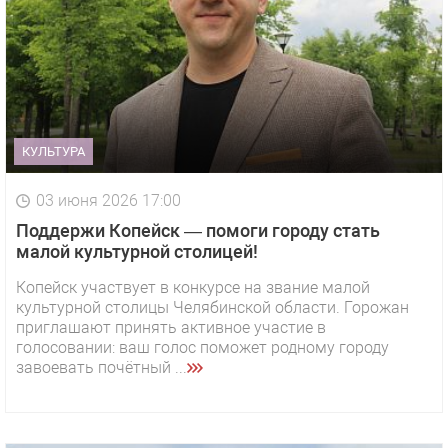
КУЛЬТУРА
03 июня 2026 17:00
Поддержи Копейск — помоги городу стать
малой культурной столицей!
Копейск участвует в конкурсе на звание малой
культурной столицы Челябинской области. Горожан
приглашают принять активное участие в
голосовании: ваш голос поможет родному городу
завоевать почётный ...