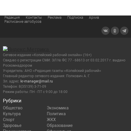
Редакция
Контакты
Реклама
Подписка
Архив
Расписание автобусов
Сетевое издание «Копейский рабочий онлайн» (16+)
Cвид-во о регистрации СМИ: ЭЛ № ФС 77 - 68613 от 03.02.2017 г. выдано
Роскомнадзором
Учредитель: АНО «Редакция газеты «Копейский рабочий»
Главный редактор сетевого издания: Попкович А. Г.
Эл. адрес:
kr-manager@mail.ru
Телефон: 8(35139) 3-71-09
Режим работы: ПН - ПТ с 9:00 до 18:00
Рубрики
Общество
Экономика
Культура
Политика
Спорт
ЖКХ
Здоровье
Образование