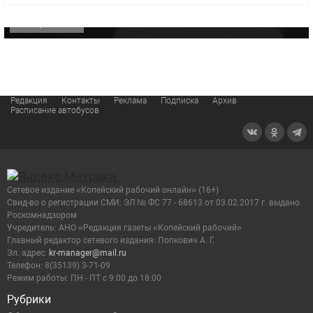
ОФИЦИАЛЬНО
Редакция
Контакты
Реклама
Подписка
Архив
Расписание автобусов
Сетевое издание «Копейский рабочий онлайн» (16+)
Cвид-во о регистрации СМИ: ЭЛ № ФС 77 - 68613 от 03.02.2017 г. выдано
Роскомнадзором
Учредитель: АНО «Редакция газеты «Копейский рабочий»
Главный редактор сетевого издания: Попкович А. Г.
Эл. адрес:
kr-manager@mail.ru
Телефон: 8(35139) 3-71-09
Режим работы: ПН - ПТ с 9:00 до 18:00
Рубрики