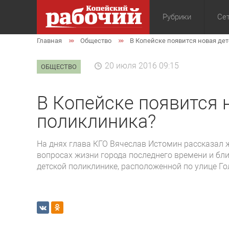
Рубрики
Сет
Главная
Общество
В Копейске появится новая де
Общество
Экон
20 июля 2016 09:15
ОБЩЕСТВО
В Копейске появится 
поликлиника?
На днях глава КГО Вячеслав Истомин рассказал
вопросах жизни города последнего времени и бли
детской поликлинике, расположенной по улице Го