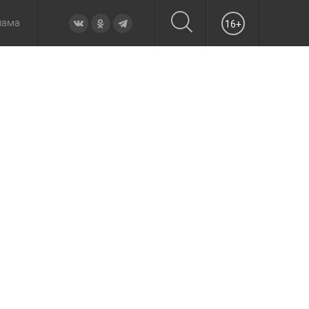
лама
16+
овье
а неделю
Образование
Вчера
Вечерние
Происшествия
Утренние
Официально