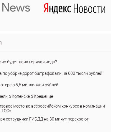
я
ино будет дана горячая вода?
а по уборке дорог оштрафовали на 600 тысяч рублей
лотерею 5,6 миллионов рублей
пели в Копейске в Крещение
изовое место во всероссийском конкурсе в номинации
ь ТОС»
бря сотрудники ГИБДД на 30 минут перекроют