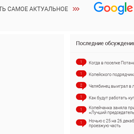
ТЬ САМОЕ АКТУАЛЬНОЕ
Последние обсуждени
1
Когда в поселке Потан
1
Копейского подрядчик
2
Челябинец выиграл в 
1
Как будут работать ку
Копейчанка заняла пр
1
«Лучший председател
Ночью с 25 на 26 дека
1
проезжую часть