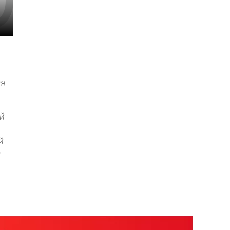
ся
ей
й
а