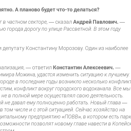
ятно. А планово будет что-то делаться?
г в частном секторе,
— сказал
Андрей Павлович.
—
ю города дорогу по улице Рассветной. В этом году
 депутату Константину Морозову. Один из наиболее
.
нализация,
— ответил
Константин Алексеевич.
—
имира Можина, удастся изменить ситуацию к лучшему.
в городе в последние годы возникло несколько конфлик
устим, конфликт вокруг городского водоканала. Все мы
ал не в полной мере осуществлял свою деятельность.
й не давал ему полноценно работать. Новый глава —
 том числе и с этой ситуацией. Сейчас хозяйство на
ипальному предприятию «ПОВВ», в котором есть пар
 возможности позволят новому главе навести в Копейс
ством.