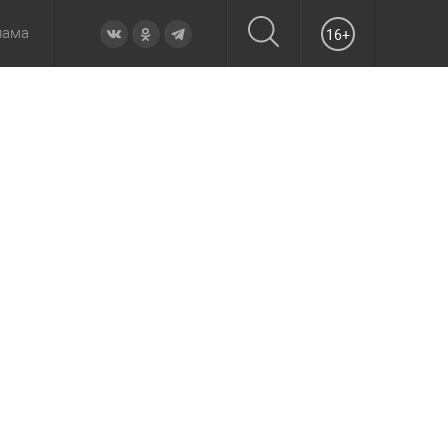
лама
16+
овье
а неделю
Образование
Вчера
Вечерние
Происшествия
Утренние
Официально