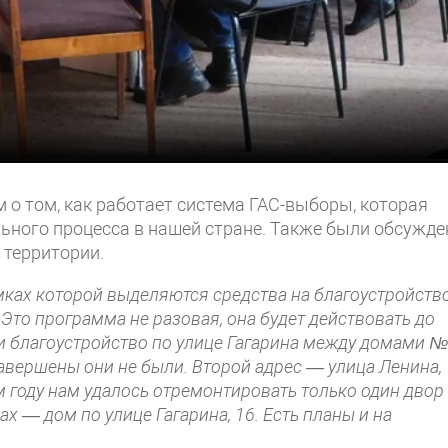
о том, как работает система ГАС-выборы, которая
льного процесса в нашей стране. Также были обсужд
 территории.
амках которой выделяются средства на благоустройств
—
Это программа не разовая, она будет действовать до
ти благоустройство по улице Гагарина между домами №
завершены они не были. Второй адрес — улица Ленина, 
ом году нам удалось отремонтировать только один дво
ах — дом по улице Гагарина, 16. Есть планы и на