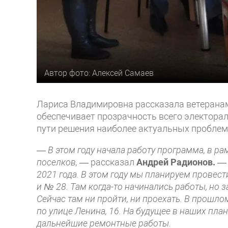
Автор фото: Алексей Самаев
Лариса Владимировна рассказала ветеранам 
обеспечивает прозрачность всего электора
пути решения наиболее актуальных проблем
— В этом году начала работу программа, в р
поселков,
— рассказал
Андрей Радионов.
2021 года. В этом году мы планируем провес
и № 28. Там когда-то начинались работы, но 
Сейчас там ни пройти, ни проехать. В прошл
по улице Ленина, 16. На будущее в наших план
дальнейшие ремонтные работы.