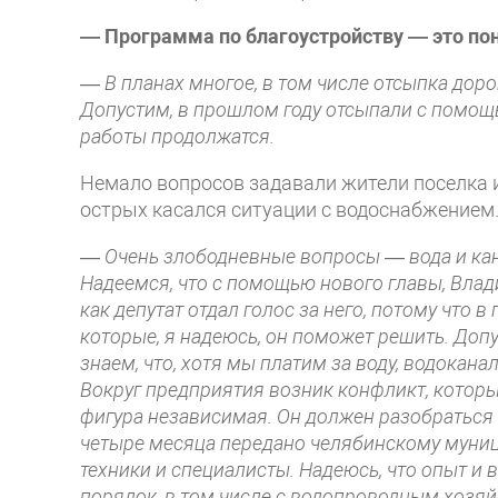
— Программа по благоустройству — это пон
— В планах многое, в том числе отсыпка доро
Допустим, в прошлом году отсыпали с помощь
работы продолжатся.
Немало вопросов задавали жители поселка и
острых касался ситуации с водоснабжением
—
Очень злободневные вопросы — вода и ка
Надеемся, что с помощью нового главы, Влад
как депутат отдал голос за него, потому что 
которые, я надеюсь, он поможет решить. Доп
знаем, что, хотя мы платим за воду, водокан
Вокруг предприятия возник конфликт, которы
фигура независимая. Он должен разобраться в
четыре месяца передано челябинскому муниц
техники и специалисты. Надеюсь, что опыт и
порядок, в том числе с водопроводным хозяй