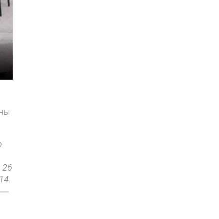
ены
о
 26
14.
р —