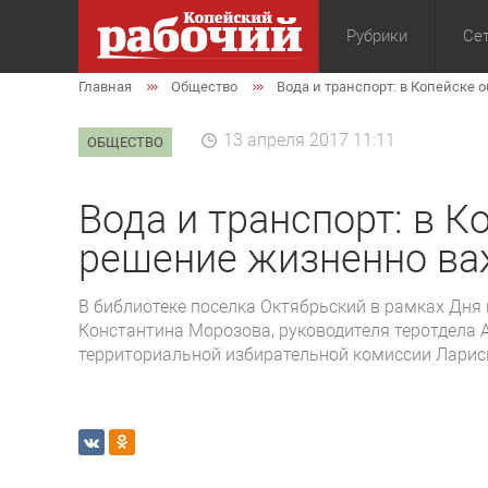
Рубрики
Сет
Главная
Общество
Вода и транспорт: в Копейске
Общество
Экон
13 апреля 2017 11:11
ОБЩЕСТВО
Вода и транспорт: в К
решение жизненно ва
В библиотеке поселка Октябрьский в рамках Дня
Константина Морозова, руководителя теротдела 
территориальной избирательной комиссии Ларисы