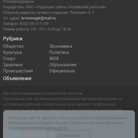
Роскомнадзором
Учредитель: АНО «Редакция газеты «Копейский рабочий»
Главный редактор сетевого издания: Попкович А. Г.
Эл. адрес:
kr-manager@mail.ru
Телефон: 8(35139) 3-71-09
Режим работы: ПН - ПТ с 9:00 до 18:00
Рубрики
Общество
Экономика
Культура
Политика
Спорт
ЖКХ
Здоровье
Образование
Происшествия
Официально
Объявления
Все права защищены и охраняются законом.
При полном или частичном использовании материалов ссылка на
«Копейский рабочий» обязательна (в интернете - гиперссылка).
Редакция не несет ответственности за достоверность информации,
содержащейся в рекламных объявлениях.
Используя сайт kr-gazeta.ru, Вы соглашаетесь с использованием
Настоящий ресурс может содержать материалы 16+
файлов cookie и сервиса «Яндекс.Метрика», которые указаны в
Политике конфиденциальности
.
Соглашаюсь