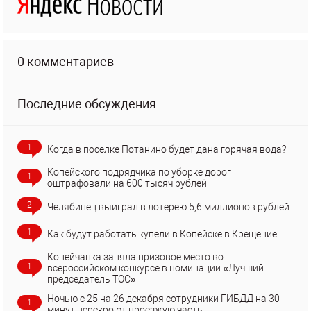
0 комментариев
Последние обсуждения
1
Когда в поселке Потанино будет дана горячая вода?
Копейского подрядчика по уборке дорог
1
оштрафовали на 600 тысяч рублей
2
Челябинец выиграл в лотерею 5,6 миллионов рублей
1
Как будут работать купели в Копейске в Крещение
Копейчанка заняла призовое место во
1
всероссийском конкурсе в номинации «Лучший
председатель ТОС»
Ночью с 25 на 26 декабря сотрудники ГИБДД на 30
1
минут перекроют проезжую часть