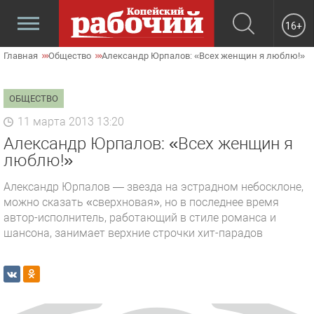
16+
Главная
Общество
Александр Юрпалов: «Всех женщин я люблю!»
ОБЩЕСТВО
11 марта 2013 13:20
Александр Юрпалов: «Всех женщин я
люблю!»
Александр Юрпалов — звезда на эстрадном небосклоне,
можно сказать «сверхновая», но в последнее время
автор-исполнитель, работающий в стиле романса и
шансона, занимает верхние строчки хит-парадов