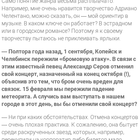
Само понятие жанра весьма расплывчато.
Например, мне очень нравится творчество Адриано
Челентано, можно сказать, он — мой ориентир в
музыке. В каком ключе он работает? В эстрадном
или в городском романсе? Поэтому я к своему
творчеству пытаюсь не приклеивать ярлыки.
— Полтора года назад, 1 сентября, Копейск и
Челябинск пережили «бромовую атаку». В связи с
этим известный певец Александр Серов отменил
свой концерт, назначенный на конец октября (!),
объяснив это тем, что бром очень вреден для
связок. 15 февраля мы пережили падение
метеорита. А случись вам выступать в нашем
городе в этот день, вы бы отменили свой концерт?
— Ни при каких обстоятельствах. Отмена концертов
— очень плохая практика. К сожалению, она бытует
среди раскрученных звезд, которых, например,
перекупили на корпоратив либо билетов мало