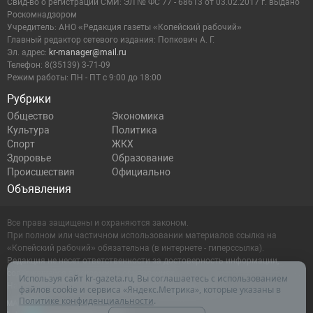
Cвид-во о регистрации СМИ: ЭЛ № ФС 77 - 68613 от 03.02.2017 г. выдано
Роскомнадзором
Учредитель: АНО «Редакция газеты «Копейский рабочий»
Главный редактор сетевого издания: Попкович А. Г.
Эл. адрес:
kr-manager@mail.ru
Телефон: 8(35139) 3-71-09
Режим работы: ПН - ПТ с 9:00 до 18:00
Рубрики
Общество
Экономика
Культура
Политика
Спорт
ЖКХ
Здоровье
Образование
Происшествия
Официально
Объявления
Все права защищены и охраняются законом.
При полном или частичном использовании материалов ссылка на
«Копейский рабочий» обязательна (в интернете - гиперссылка).
Редакция не несет ответственности за достоверность информации,
содержащейся в рекламных объявлениях.
Используя сайт kr-gazeta.ru, Вы соглашаетесь с использованием
Настоящий ресурс может содержать материалы 16+
файлов cookie и сервиса «Яндекс.Метрика», которые указаны в
Политике конфиденциальности
.