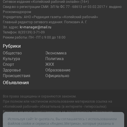
Сетевое издание «Копейский рабочий онлайн» (16+)
Cвид-во о регистрации СМИ: ЭЛ № ФС 77 - 68613 от 03.02.2017 г. выдано
Роскомнадзором
Учредитель: АНО «Редакция газеты «Копейский рабочий»
Главный редактор сетевого издания: Попкович А. Г.
Эл. адрес:
kr-manager@mail.ru
Телефон: 8(35139) 3-71-09
Режим работы: ПН - ПТ с 9:00 до 18:00
Рубрики
Общество
Экономика
Культура
Политика
Спорт
ЖКХ
Здоровье
Образование
Происшествия
Официально
Объявления
Все права защищены и охраняются законом.
При полном или частичном использовании материалов ссылка на
«Копейский рабочий» обязательна (в интернете - гиперссылка).
Редакция не несет ответственности за достоверность информации,
содержащейся в рекламных объявлениях.
Используя сайт kr-gazeta.ru, Вы соглашаетесь с использованием
Настоящий ресурс может содержать материалы 16+
файлов cookie и сервиса «Яндекс.Метрика», которые указаны в