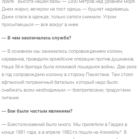
Урале.
Высота нашей базы —
2300 метров
над уровнем моря.
Днем жарко, вечером на пост идешь — бушлат надеваешь.
Даже спали в одежде, только сапоги снимали. Утром
просыпаешься — все вокруг в инее.
— В чем заключалась служба?
— В основном мы занимались сопровождением колонн,
караванов, проводили армейские операции против душманов.
Наша 56-я бригада была «ломовой лошадью» войны. Два раза
в год сопровождали колонну в сторону Пакистана. Там стоял
афганский пограничный батальон, который надо было
снабжать всем необходимым — боеприпасами, продуктами
питания.
— Бои были частым явлением?
— Боестолкновений было много. Мы прилетели в Гардез в
конце 1981 года, а в апреле 1982-го пошли на Алихейль*. В