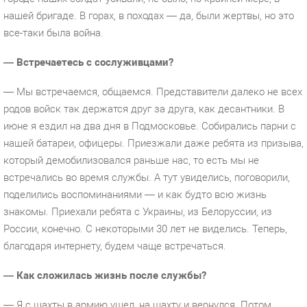
нашей бригаде. В горах, в походах — да, были жертвы, но это
все-таки была война.
— Встречаетесь с сослуживцами?
— Мы встречаемся, общаемся. Представители далеко не всех
родов войск так держатся друг за друга, как десантники. В
июне я ездил на два дня в Подмосковье. Собирались парни с
нашей батареи, офицеры. Приезжали даже ребята из призыва,
который демобилизовался раньше нас, то есть мы не
встречались во время службы. А тут увиделись, поговорили,
поделились воспоминаниями — и как будто всю жизнь
знакомы. Приехали ребята с Украины, из Белоруссии, из
России, конечно. С некоторыми 30 лет не виделись. Теперь,
благодаря интернету, будем чаще встречаться.
— Как сложилась жизнь после службы?
— Я с шахты в армию ушел, на шахту и вернулся. Потом