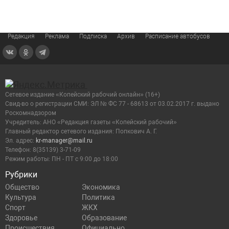
Редакция
Реклама
Подписка
Архив
Расписание автобусов
Сетевое издание «Копейский рабочий онлайн» (16+)
Cвид-во о регистрации СМИ: ЭЛ № ФС 77 - 68613 от 03.02.2017 г. выдано
Роскомнадзором
Учредитель: АНО «Редакция газеты «Копейский рабочий»
Главный редактор сетевого издания: Попкович А. Г.
Эл. адрес:
kr-manager@mail.ru
Телефон: 8(35139) 3-71-09
Режим работы: ПН - ПТ с 9:00 до 18:00
Рубрики
Общество
Экономика
Культура
Политика
Спорт
ЖКХ
Здоровье
Образование
Происшествия
Официально