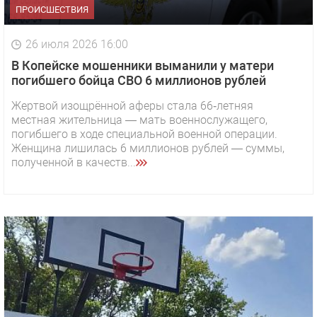
ПРОИСШЕСТВИЯ
26 июля 2026 16:00
В Копейске мошенники выманили у матери
погибшего бойца СВО 6 миллионов рублей
Жертвой изощрённой аферы стала 66‑летняя
местная жительница — мать военнослужащего,
погибшего в ходе специальной военной операции.
Женщина лишилась 6 миллионов рублей — суммы,
полученной в качеств...