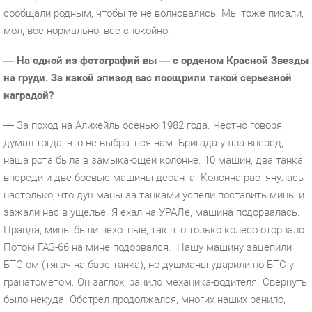
сообщали родным, чтобы те не волновались. Мы тоже писали,
мол, все нормально, все спокойно.
— На одной из фотографий вы — с орденом Красной Звезды
на груди. За какой эпизод вас поощрили такой серьезной
наградой?
— За поход на Алихейль осенью 1982 года. Честно говоря,
думал тогда, что не выбраться нам. Бригада ушла вперед,
наша рота была в замыкающей колонне. 10 машин, два танка
впереди и две боевые машины десанта. Колонна растянулась
настолько, что душманы за танками успели поставить мины и
зажали нас в ущелье. Я ехал на УРАЛе, машина подорвалась.
Правда, мины были пехотные, так что только колесо оторвало.
Потом ГАЗ-66 на мине подорвался.
Нашу машину зацепили
БТС-ом (тягач на базе танка), но душманы ударили по БТС-у
гранатометом. Он заглох, ранило механика-водителя. Свернуть
было некуда. Обстрел продолжался, многих наших ранило,