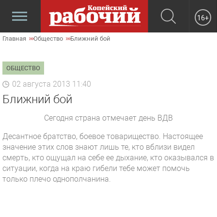
16+
Главная
Общество
Ближний бой
ОБЩЕСТВО
02 августа 2013 11:40
Ближний бой
Сегодня страна отмечает день ВДВ
Десантное братство, боевое товарищество. Настоящее
значение этих слов знают лишь те, кто вблизи видел
смерть, кто ощущал на себе ее дыхание, кто оказывался в
ситуации, когда на краю гибели тебе может помочь
только плечо однополчанина.