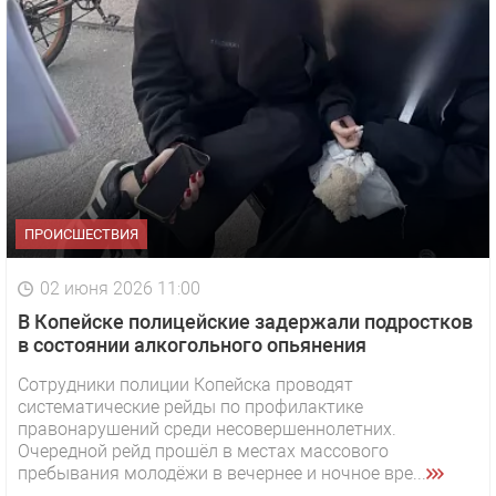
ПРОИСШЕСТВИЯ
02 июня 2026 11:00
В Копейске полицейские задержали подростков
в состоянии алкогольного опьянения
Сотрудники полиции Копейска проводят
систематические рейды по профилактике
правонарушений среди несовершеннолетних.
Очередной рейд прошёл в местах массового
пребывания молодёжи в вечернее и ночное вре...