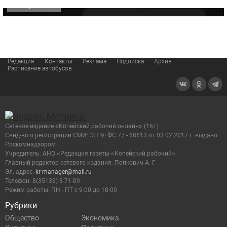
ОФИЦИАЛЬНО
Редакция
Контакты
Реклама
Подписка
Архив
Расписание автобусов
Сетевое издание «Копейский рабочий онлайн» (16+)
Cвид-во о регистрации СМИ: ЭЛ № ФС 77 - 68613 от 03.02.2017 г. выдано
Роскомнадзором
Учредитель: АНО «Редакция газеты «Копейский рабочий»
Главный редактор сетевого издания: Попкович А. Г.
Эл. адрес:
kr-manager@mail.ru
Телефон: 8(35139) 3-71-09
Режим работы: ПН - ПТ с 9:00 до 18:00
Рубрики
Общество
Экономика