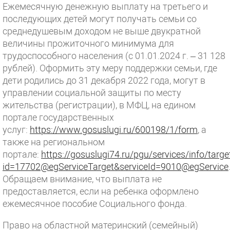
Ежемесячную денежную выплату на третьего и
последующих детей могут получать семьи со
среднедушевым доходом не выше двукратной
величины прожиточного минимума для
трудоспособного населения (с 01.01.2024 г. – 31 128
рублей). Оформить эту меру поддержки семьи, где
дети родились до 31 декабря 2022 года, могут в
управлении социальной защиты по месту
жительства (регистрации), в МФЦ, на едином
портале государственных
услуг:
https://www.gosuslugi.ru/600198/1/form
, а
также на региональном
портале:
https://gosuslugi74.ru/pgu/services/info/targ
id=17702@egServiceTarget&serviceId=9010@egService
Обращаем внимание, что выплата не
предоставляется, если на ребенка оформлено
ежемесячное пособие Социального фонда.
Право на областной материнский (семейный)