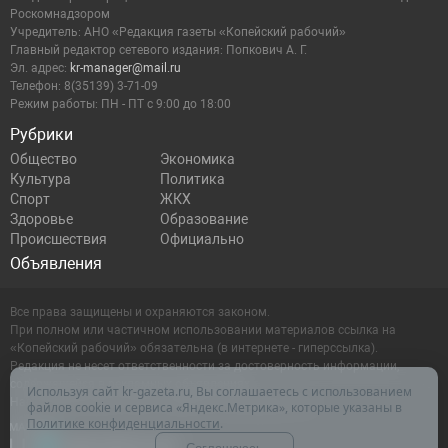
Роскомнадзором
Учредитель: АНО «Редакция газеты «Копейский рабочий»
Главный редактор сетевого издания: Попкович А. Г.
Эл. адрес:
kr-manager@mail.ru
Телефон: 8(35139) 3-71-09
Режим работы: ПН - ПТ с 9:00 до 18:00
Рубрики
Общество
Экономика
Культура
Политика
Спорт
ЖКХ
Здоровье
Образование
Происшествия
Официально
Объявления
Все права защищены и охраняются законом.
При полном или частичном использовании материалов ссылка на
«Копейский рабочий» обязательна (в интернете - гиперссылка).
Редакция не несет ответственности за достоверность информации,
содержащейся в рекламных объявлениях.
Используя сайт kr-gazeta.ru, Вы соглашаетесь с использованием
Настоящий ресурс может содержать материалы 16+
файлов cookie и сервиса «Яндекс.Метрика», которые указаны в
Политике конфиденциальности
.