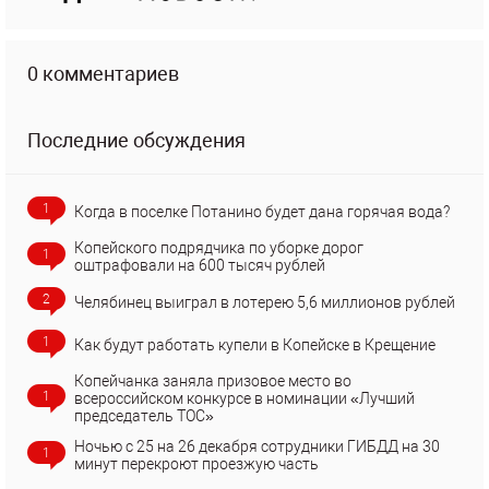
0 комментариев
Последние обсуждения
1
Когда в поселке Потанино будет дана горячая вода?
Копейского подрядчика по уборке дорог
1
оштрафовали на 600 тысяч рублей
2
Челябинец выиграл в лотерею 5,6 миллионов рублей
1
Как будут работать купели в Копейске в Крещение
Копейчанка заняла призовое место во
1
всероссийском конкурсе в номинации «Лучший
председатель ТОС»
Ночью с 25 на 26 декабря сотрудники ГИБДД на 30
1
минут перекроют проезжую часть