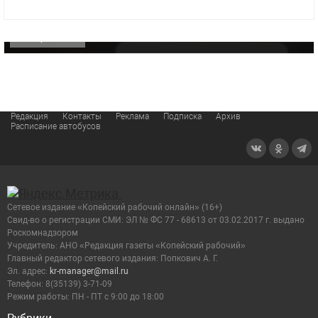
видео компании
ОФИЦИАЛЬНО
Редакция
Контакты
Реклама
Подписка
Архив
Расписание автобусов
Сетевое издание «Копейский рабочий онлайн» (16+)
Cвид-во о регистрации СМИ: ЭЛ № ФС 77 - 68613 от 03.02.2017 г. выдано
Роскомнадзором
Учредитель: АНО «Редакция газеты «Копейский рабочий»
Главный редактор сетевого издания: Попкович А. Г.
Эл. адрес:
kr-manager@mail.ru
Телефон: 8(35139) 3-71-09
Режим работы: ПН - ПТ с 9:00 до 18:00