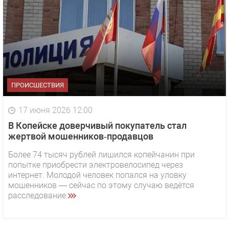
ПРОИСШЕСТВИЯ
17 июня 2026 12:00
В Копейске доверчивый покупатель стал
жертвой мошенников‑продавцов
Более 74 тысяч рублей лишился копейчанин при
попытке приобрести электровелосипед через
интернет. Молодой человек попался на уловку
мошенников — сейчас по этому случаю ведётся
расследование.