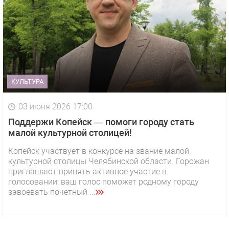
КУЛЬТУРА
03 июня 2026 17:00
Поддержи Копейск — помоги городу стать
малой культурной столицей!
Копейск участвует в конкурсе на звание малой
культурной столицы Челябинской области. Горожан
приглашают принять активное участие в
голосовании: ваш голос поможет родному городу
завоевать почётный ...