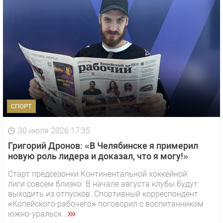
СПОРТ
30 июля 2026 17:35
Григорий Дронов: «В Челябинске я примерил
новую роль лидера и доказал, что я могу!»
Старт предсезонки Континентальной хоккейной
лиги совсем близко. В начале августа клубы будут
выходить из отпусков. Спортивный корреспондент
«Копейского рабочего» поговорил с воспитанником
южно-уральск...