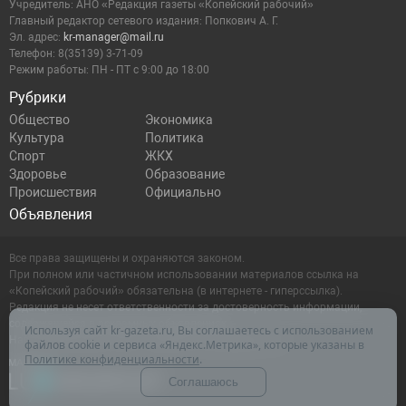
Учредитель: АНО «Редакция газеты «Копейский рабочий»
Главный редактор сетевого издания: Попкович А. Г.
Эл. адрес:
kr-manager@mail.ru
Телефон: 8(35139) 3-71-09
Режим работы: ПН - ПТ с 9:00 до 18:00
Рубрики
Общество
Экономика
Культура
Политика
Спорт
ЖКХ
Здоровье
Образование
Происшествия
Официально
Объявления
Все права защищены и охраняются законом.
При полном или частичном использовании материалов ссылка на
«Копейский рабочий» обязательна (в интернете - гиперссылка).
Редакция не несет ответственности за достоверность информации,
содержащейся в рекламных объявлениях.
Используя сайт kr-gazeta.ru, Вы соглашаетесь с использованием
Настоящий ресурс может содержать материалы 16+
файлов cookie и сервиса «Яндекс.Метрика», которые указаны в
Политике конфиденциальности
.
Соглашаюсь