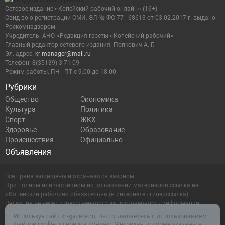
Сетевое издание «Копейский рабочий онлайн» (16+)
Cвид-во о регистрации СМИ: ЭЛ № ФС 77 - 68613 от 03.02.2017 г. выдано
Роскомнадзором
Учредитель: АНО «Редакция газеты «Копейский рабочий»
Главный редактор сетевого издания: Попкович А. Г.
Эл. адрес:
kr-manager@mail.ru
Телефон: 8(35139) 3-71-09
Режим работы: ПН - ПТ с 9:00 до 18:00
Рубрики
Общество
Экономика
Культура
Политика
Спорт
ЖКХ
Здоровье
Образование
Происшествия
Официально
Объявления
Все права защищены и охраняются законом.
При полном или частичном использовании материалов ссылка на
«Копейский рабочий» обязательна (в интернете - гиперссылка).
Редакция не несет ответственности за достоверность информации,
содержащейся в рекламных объявлениях.
Используя сайт kr-gazeta.ru, Вы соглашаетесь с использованием
Настоящий ресурс может содержать материалы 16+
файлов cookie и сервиса «Яндекс.Метрика», которые указаны в