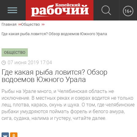
16+
Главная
Общество
Где какая рыба ловится? Обзор водоемов Южного Урала
ОБЩЕСТВО
07 июня 2019 17:04
Где какая рыба ловится? Обзор
водоемов Южного Урала
Рыбы на Урале много, и Челябинская область не
исключение. В местных реках и озерах водится не только
лещ, плотва, карась, окунь и щука. О том, где челябинские
рыбаки умудряются поймать форель и белого амура,
сига, судака, налима и густеру, читайте далее.