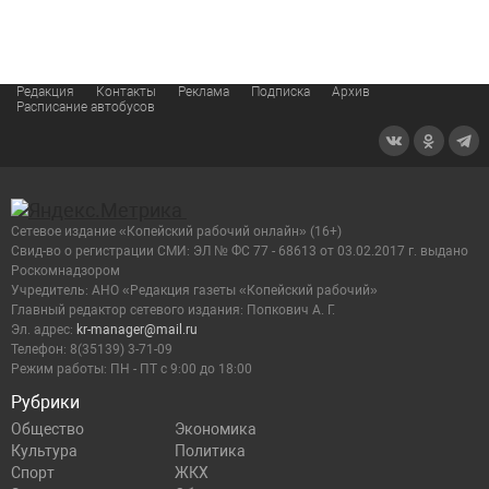
Редакция
Контакты
Реклама
Подписка
Архив
Расписание автобусов
Сетевое издание «Копейский рабочий онлайн» (16+)
Cвид-во о регистрации СМИ: ЭЛ № ФС 77 - 68613 от 03.02.2017 г. выдано
Роскомнадзором
Учредитель: АНО «Редакция газеты «Копейский рабочий»
Главный редактор сетевого издания: Попкович А. Г.
Эл. адрес:
kr-manager@mail.ru
Телефон: 8(35139) 3-71-09
Режим работы: ПН - ПТ с 9:00 до 18:00
Рубрики
Общество
Экономика
Культура
Политика
Спорт
ЖКХ