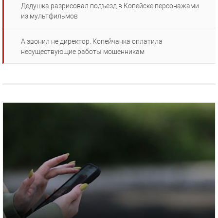
Дедушка разрисовал подъезд в Копейске персонажами
из мультфильмов
А звонил не директор. Копейчанка оплатила
несуществующие работы мошенникам