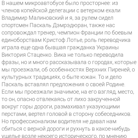
В нашем микроавтобусе было просторнее: из
членов копейской делегации с ветерком ехали
Владимир Малиновский и я, за рулем сидел
спортсмен Паскаль Дэмрэдюран, также нас
сопровождал тренер, чемпион Франции по боевым
единоборствам Кристоф Лотье, роль переводчика
играла еще одна бывшая гражданка Украины
Виктория Стаценко. Вика не только переводила
фразы, но и много рассказывала о городах, которые
мы проезжали, об особенностях Верхних Пиреней, о
культурных традициях, о быте южан. То и дело
Паскаль вставлял предложения о своей Родине.
Если мы проезжали значимое, на его взгляд, место,
то он, опасно отвлекаясь от лихо закрученной
вокруг горы дороги, размахивал указующими
перстами, вертел головой в сторону собеседников.
Но профессионализм водителя не давал нам
сбиться с верной дороги и рухнуть в какое-нибудь
ущелье возле некоего исторического, по мнению