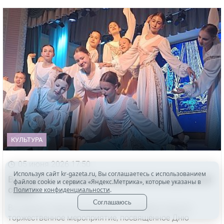
КУЛЬТУРА
05 июня 2026 17:50
Используя сайт kr-gazeta.ru, Вы соглашаетесь с использованием
В Копейске поздравили работников социальной
файлов cookie и сервиса «Яндекс.Метрика», которые указаны в
сферы
Политике конфиденциальности
.
Соглашаюсь
Во Дворце творчества детей и молодёжи прошло
торжественное мероприятие, посвящённое Дню