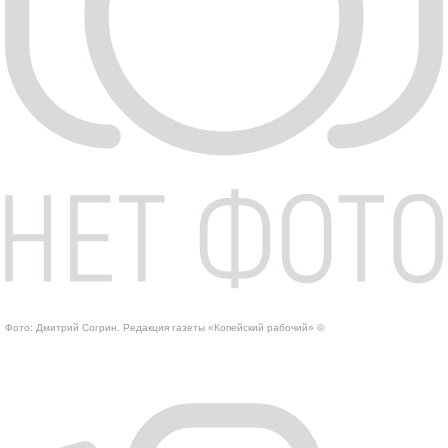
Фото: Дмитрий Согрин. Редакция газеты «Копейский рабочий» ©