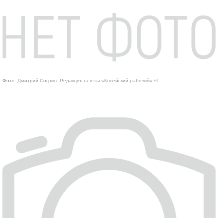
Фото: Дмитрий Согрин. Редакция газеты «Копейский рабочий» ©