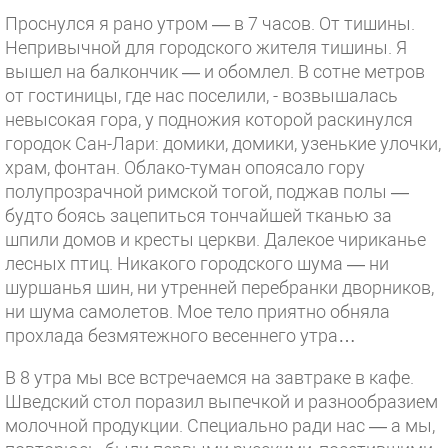
Проснулся я рано утром — в 7 часов. От тишины.
Непривычной для городского жителя тишины. Я
вышел на балкончик — и обомлел. В сотне метров
от гостиницы, где нас поселили, - возвышалась
невысокая гора, у подножия которой раскинулся
городок Сан-Лари: домики, домики, узенькие улочки,
храм, фонтан. Облако-туман опоясало гору
полупрозрачной римской тогой, поджав полы —
будто боясь зацепиться тончайшей тканью за
шпили домов и кресты церкви. Далекое чириканье
лесных птиц. Никакого городского шума — ни
шуршанья шин, ни утренней перебранки дворников,
ни шума самолетов. Мое тело приятно обняла
прохлада безмятежного весеннего утра…
В 8 утра мы все встречаемся на завтраке в кафе.
Шведский стол поразил выпечкой и разнообразием
молочной продукции. Специально ради нас — а мы,