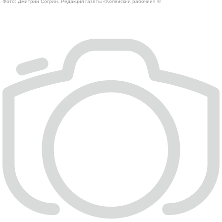
Фото: Дмитрий Согрин. Редакция газеты «Копейский рабочий» ©