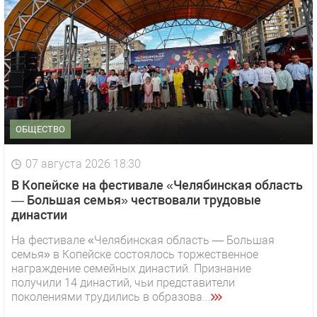
ОБЩЕСТВО
07 августа 2026 18:30
В Копейске на фестивале «Челябинская область
— Большая семья» чествовали трудовые
династии
На фестивале «Челябинская область — Большая
семья» в Копейске состоялось торжественное
награждение семейных династий. Признание
получили 14 династий, чьи представители
поколениями трудились в образова...