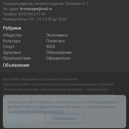
Главный редактор сетевого издания: Попкович А. Г.
Эл. адрес:
kr-manager@mail.ru
Телефон: 8(35139) 3-71-09
Режим работы: ПН - ПТ с 9:00 до 18:00
Рубрики
Общество
Экономика
Культура
Политика
Спорт
ЖКХ
Здоровье
Образование
Происшествия
Официально
Объявления
Все права защищены и охраняются законом.
При полном или частичном использовании материалов ссылка на
«Копейский рабочий» обязательна (в интернете - гиперссылка).
Редакция не несет ответственности за достоверность информации,
содержащейся в рекламных объявлениях.
Используя сайт kr-gazeta.ru, Вы соглашаетесь с использованием
Настоящий ресурс может содержать материалы 16+
файлов cookie и сервиса «Яндекс.Метрика», которые указаны в
Политике конфиденциальности
.
Соглашаюсь