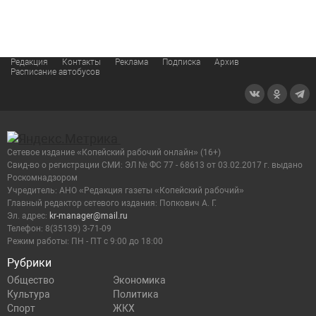
Редакция
Контакты
Реклама
Подписка
Архив
Расписание автобусов
Сетевое издание «Копейский рабочий онлайн» (16+)
Cвид-во о регистрации СМИ: ЭЛ № ФС 77 - 68613 от 03.02.2017 г. выдано
Роскомнадзором
Учредитель: АНО «Редакция газеты «Копейский рабочий»
Главный редактор сетевого издания: Попкович А. Г.
Эл. адрес:
kr-manager@mail.ru
Телефон: 8(35139) 3-71-09
Режим работы: ПН - ПТ с 9:00 до 18:00
Рубрики
Общество
Экономика
Культура
Политика
Спорт
ЖКХ