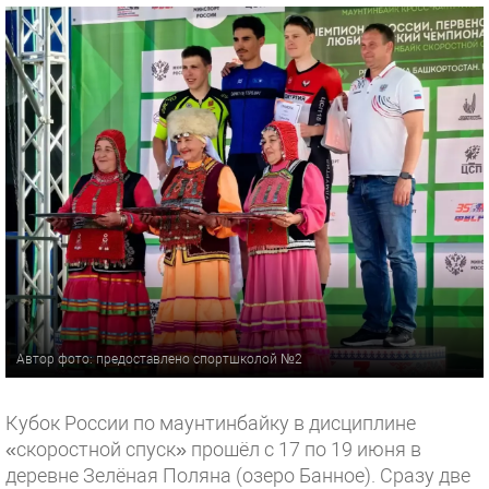
Автор фото: предоставлено спортшколой №2
Кубок России по маунтинбайку в дисциплине
«скоростной спуск» прошёл с 17 по 19 июня в
деревне Зелёная Поляна (озеро Банное). Сразу две