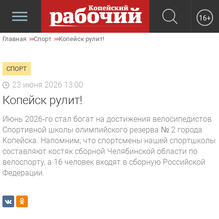
16+
Главная
Спорт
Копейск рулит!
СПОРТ
23 июня 2026 13:00
Копейск рулит!
Июнь 2026‑го стал богат на достижения велосипедистов
Спортивной школы олимпийского резерва № 2 города
Копейска. Напомним, что спортсмены нашей спортшколы
составляют костяк сборной Челябинской области по
велоспорту, а 16 человек входят в сборную Российской
Федерации.