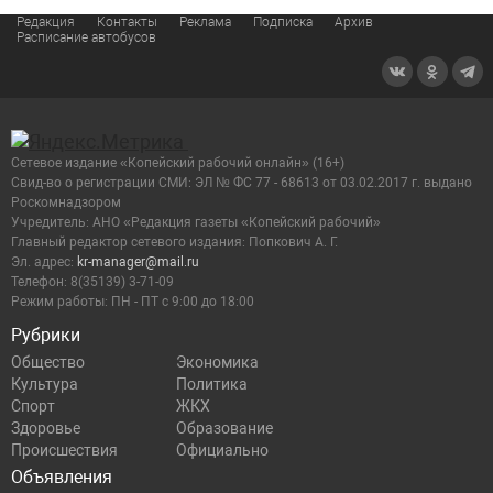
Редакция
Контакты
Реклама
Подписка
Архив
Расписание автобусов
Сетевое издание «Копейский рабочий онлайн» (16+)
Cвид-во о регистрации СМИ: ЭЛ № ФС 77 - 68613 от 03.02.2017 г. выдано
Роскомнадзором
Учредитель: АНО «Редакция газеты «Копейский рабочий»
Главный редактор сетевого издания: Попкович А. Г.
Эл. адрес:
kr-manager@mail.ru
Телефон: 8(35139) 3-71-09
Режим работы: ПН - ПТ с 9:00 до 18:00
Рубрики
Общество
Экономика
Культура
Политика
Спорт
ЖКХ
Здоровье
Образование
Происшествия
Официально
Объявления