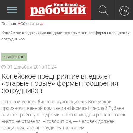
16+
Главная
Общество
Копейское предприятие внедряет «старые новые» формы поощрения
сотрудников
ОБЩЕСТВО
01 декабря 2015 10:24
Копейское предприятие внедряет
«старые новые» формы поощрения
сотрудников
Основой успеха бизнеса руководитель Копейской
производственной компании «Нисма» Николай Рубаев
считает работу с кадрами. «Тезис «кадры решают все»
никто не отменял, – говорит он, — человек должен
гордиться, что он трудится на нашем