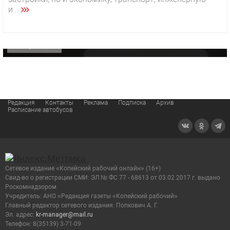
29 октября 2025 15:50
и ...
«Звезда» Метрана стала главным героем нового
видео компании
ОФИЦИАЛЬНО
Редакция
Контакты
Реклама
Подписка
Архив
Расписание автобусов
Сетевое издание «Копейский рабочий онлайн» (16+)
Cвид-во о регистрации СМИ: ЭЛ № ФС 77 - 68613 от 03.02.2017 г. выдано
Роскомнадзором
Учредитель: АНО «Редакция газеты «Копейский рабочий»
Главный редактор сетевого издания: Попкович А. Г.
Эл. адрес:
kr-manager@mail.ru
Телефон: 8(35139) 3-71-09