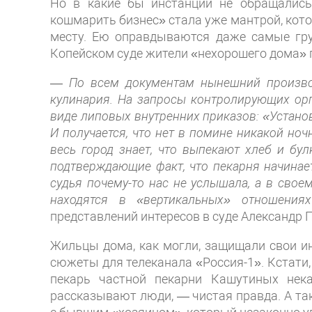
Но в какие бы инстанции не обращались 
кошмарить бизнес» стала уже мантрой, котор
месту. Ею оправдываются даже самые гр
Копейском суде жители «нехорошего дома» 
—
По всем документам нынешний производ
кулинария. На запросы контролирующих ор
виде липовых внутренних приказов: «Установ
И получается, что нет в помине никакой ноч
весь город знает, что выпекают хлеб и бу
подтверждающие факт, что пекарня начинает 
судья почему-то нас не услышала, а в свое
находятся в «вертикальных» отношениях
представлений интересов в суде Александр 
Жильцы дома, как могли, защищали свои ин
сюжеты для телеканала «Россия-1». Кстати
пекарь частной пекарни Кашутиных нека
рассказывают люди, — чистая правда. А так