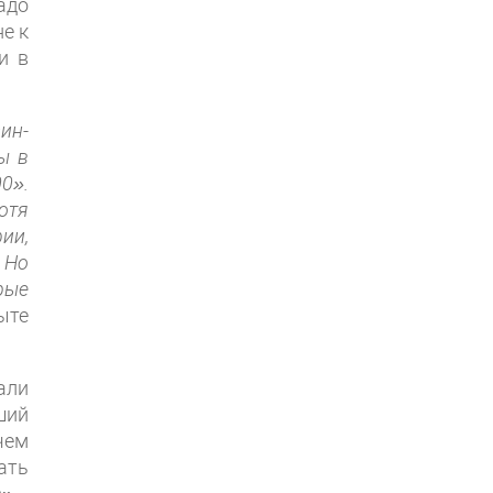
адо
е к
и в
ин-
ы в
0».
отя
ии,
 Но
рые
ыте
али
ший
чем
ать