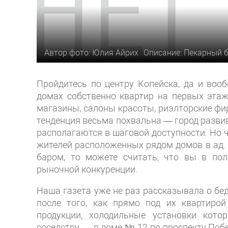
Автор фото: Юлия Айрих
Описание: Пекарный б
Пройдитесь по центру Копейска, да и воо
домах собственно квартир на первых этаж
магазины, салоны красоты, риэлторские фир
тенденция весьма похвальна — город развив
располагаются в шаговой доступности. Но
жителей расположенных рядом домов в ад. 
баром, то можете считать, что вы в пол
рыночной конкуренции.
Наша газета уже не раз рассказывала о бе
после того, как прямо под их квартиро
продукции, холодильные установки кот
соседству — в доме № 12 по проспекту По