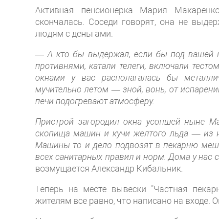
Активная пенсионерка Мария Макаренко
скончалась. Соседи говорят, она не выде
людям с деньгами.
—
А кто бы выдержал, если бы под вашей к
противнями, катали телеги, включали тесто
окнами у вас располагалась бы металли
мучительно летом — зной, вонь, от испарени
печи подогревают атмосферу.
Пристрой загородил окна усопшей ныне Ма
скопища машин и кучи желтого льда — из н
Машины то и дело подвозят в пекарню мешк
всех санитарных правил и норм. Дома у нас 
возмущается Александр Кибальник.
Теперь на месте вывески "Частная пекар
жителям все равно, что написано на входе. О