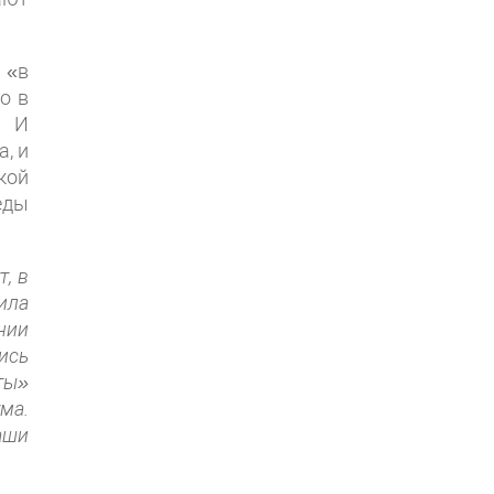
 «в
о в
. И
, и
кой
еды
, в
ила
нии
ись
ты»
ма.
аши