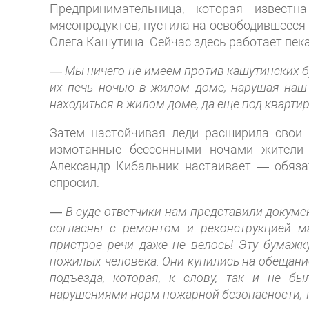
Предпринимательница, которая извест
мясопродуктов, пустила на освободившееся 
Олега Кашутина. Сейчас здесь работает пекар
—
Мы ничего не имеем против кашутинских б
их печь ночью в жилом доме, нарушая наш 
находиться в жилом доме, да еще под кварти
Затем настойчивая леди расширила свои 
измотанные бессонными ночами жители 
Александр Кибальник настаивает — обяза
спросил:
—
В суде ответчики нам представили докуме
согласны с ремонтом и реконструкцией м
пристрое речи даже не велось! Эту бумажку
пожилых человека. Они купились на обещани
подъезда, которая, к слову, так и не б
нарушениями норм пожарной безопасности, так