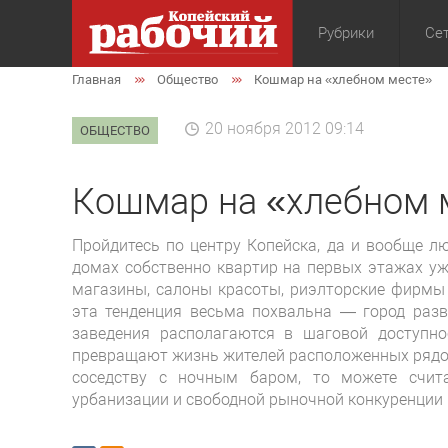
Рубрики
Сет
Главная
Общество
Кошмар на «хлебном месте»
Общество
Экон
20 ноября 2012 09:14
ОБЩЕСТВО
Кошмар на «хлебном 
Пройдитесь по центру Копейска, да и вообще лю
домах собственно квартир на первых этажах уж
магазины, салоны красоты, риэлторские фирмы 
эта тенденция весьма похвальна — город разви
заведения располагаются в шаговой доступн
превращают жизнь жителей расположенных рядом
соседству с ночным баром, то можете счит
урбанизации и свободной рыночной конкуренции