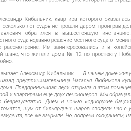
лександр Кибальник, квартира которого оказалась
Несколько лет судов не прошли даром: проиграв дел
 Павлович обратился в вышестоящую инстанцию
тного суда недавно решение местного суда отменила
 рассмотрение. Им заинтересовались и в копейс
ный шанс, что жители дома № 12 по проспекту Поб
ойно.
зывает Александр Кибальник. —
В нашем доме живут
 назад предпринимательница Наталья Любимова куп
 дома. Предприимчивая леди открыла в этом помеще
ирой и квартирами еще двух пенсионеров. Мы обращал
о безрезультатно. Днем и ночью «однорукие банди
втоматов, шум от бильярдных шаров сводили нас с у
езидента, все же закрыли. Но, вопреки ожиданиям, н