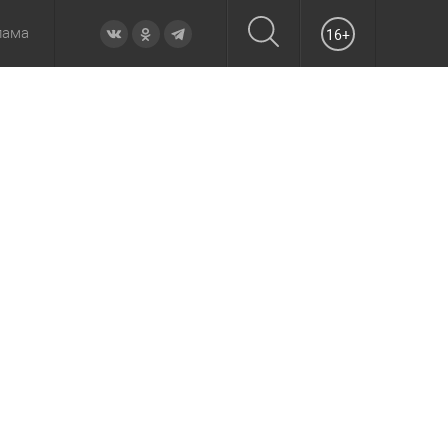
лама
16+
овье
а неделю
Образование
Вчера
Вечерние
Происшествия
Утренние
Официально