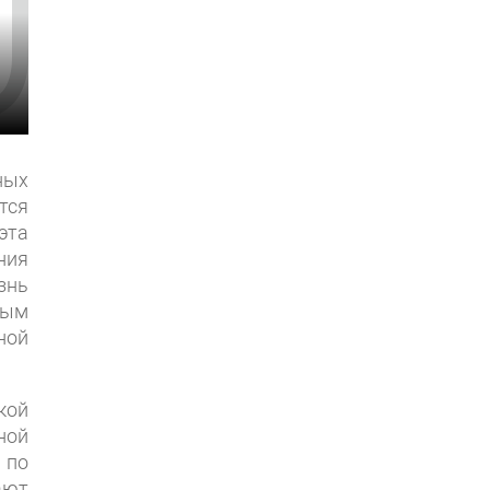
ных
тся
эта
ния
знь
ным
ной
кой
ной
 по
ают