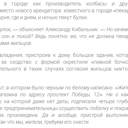
на в городе как производитель колбасы и дру
место нового арендатора: известного в городе «пека
ня, где и днем, и ночью пекут булки.
улок,
— объясняет Александр Кибальник. —
Но зачем
сон и покой? Ведь понятно же, что не должна пека
рами жильцов.
владения, пристроив к дому большое здание, кото
за сходство с формой окрестили «пивной бочко
тельного в таких случаях согласия жильцов никто
нт, в котором было черным по белому написано: «Жит
агазина по адресу проспект Победы, 12». Ни о ка
, на которой даже нет даты, подписали четыре глуб
е предпринимательницы осуществить побелку и покра
ыла произведена. Да и вообще, пристрой выполне
 что мы, жители, требуем его снести.