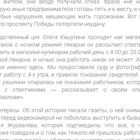
жители, они везде получали отказ. Фраза «не н
ую иные предприниматели готовы петь и к месту, и н
убые нарушения, мешающие жить горожанам. Вот 
по проспекту Победы потерпели неудачу:
ственный цех Олега Кашутина проходит как магаз
ганов о ночном режиме пекарни он рассылает ответ
ить в магазине-кулинарии рабочий день с 8.00 до 20.0
ной пекарни, и ночью она работать никак не может. Х
лки именно здесь. Мы предоставили суду и фотограф
работу с 4-х утра, и привели показания свидетелей.
м решении опиралась на показания работников, кото
 с ответчиками,
— рассказывает о своем оп
Павлович.
тересы. Об этой истории писали газеты, о ней сним
, перед видеокамерой не побоялась выступить и быв
я Журавлева, которая подтвердила, что все, о 
же поведала и о том, как тяжело ей пришлось работ