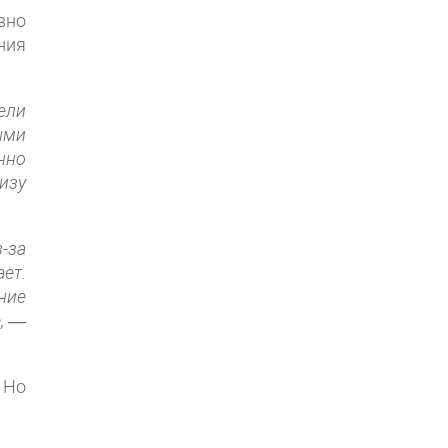
вно
ния
ели
ыми
нно
изу
-за
ет.
ние
,
—
 Но