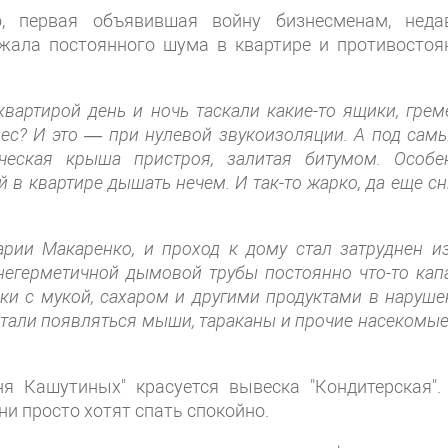
, первая объявившая войну бизнесменам, неда
ржала постоянного шума в квартире и противостоя
вартирой день и ночь таскали какие-то ящики, грем
мес? И это — при нулевой звукоизоляции. А под сам
ческая крыша пристроя, залитая битумом. Особе
й в квартире дышать нечем. И так-то жарко, да еще сн
рии Макаренко, и проход к дому стал затруднен из
егерметичной дымовой трубы постоянно что-то капа
и с мукой, сахаром и другими продуктами в наруше
стали появляться мыши, тараканы и прочие насекомые
ня Кашутиных" красуется вывеска "Кондитерская".
ни просто хотят спать спокойно.