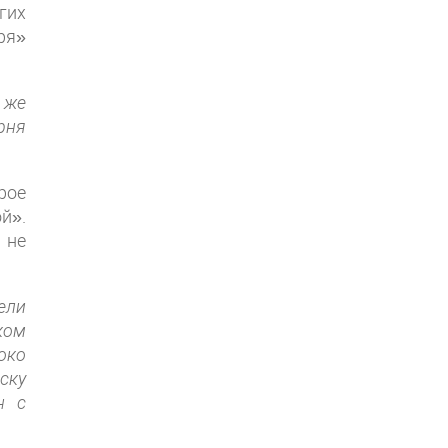
гих
ря»
 же
рня
рое
й».
 не
ели
ком
око
ску
н с