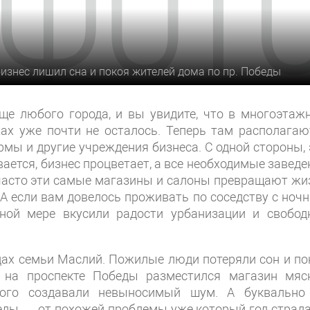
изнес лишил сна и покоя жителей дома по пр. Победы
бще любого города, и вы увидите, что в многоэтаж
ах уже почти не осталось. Теперь там располагаю
мы и другие учреждения бизнеса. С одной стороны, 
ается, бизнес процветает, а все необходимые заведе
 часто эти самые магазины и салоны превращают жи
А если вам довелось проживать по соседству с ноч
ной мере вкусили радости урбанизации и свобод
дах семьи Маслий. Пожилые люди потеряли сон и по
й на проспекте Победы разместился магазин мяс
орого создавали невыносимый шум. А буквально
беды — от похожей проблемы уже который год страд