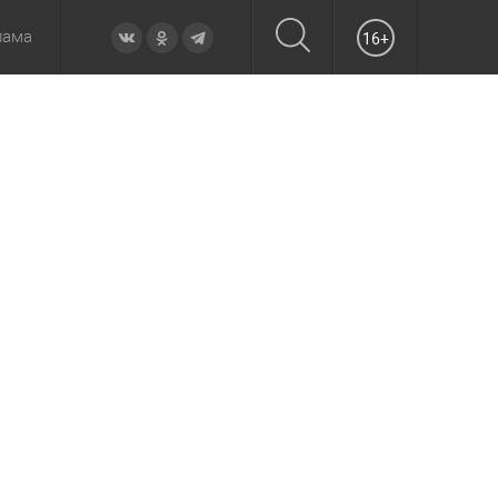
лама
16+
овье
а неделю
Образование
Вчера
Вечерние
Происшествия
Утренние
Официально