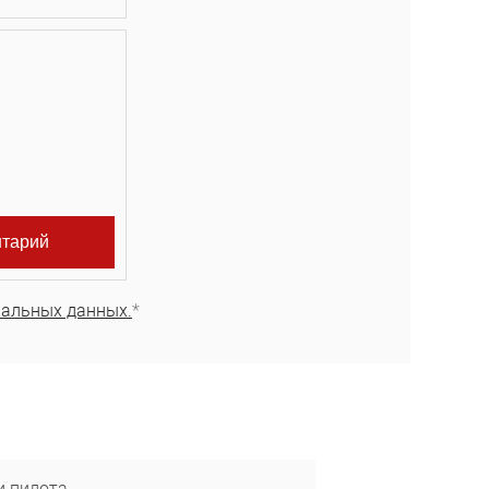
нальных данных.
*
и пилота