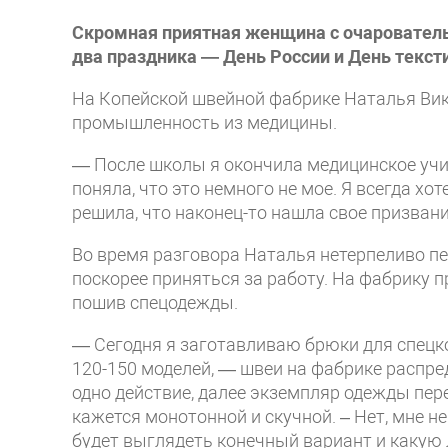
Скромная приятная женщина с очаровател
два праздника — День России и День текс
На Копейской швейной фабрике Наталья Викт
промышленность из медицины.
— После школы я окончила медицинское учил
поняла, что это немного не мое. Я всегда хо
решила, что наконец-то нашла свое призвани
Во время разговора Наталья нетерпеливо пер
поскорее приняться за работу. На фабрику 
пошив спецодежды.
— Сегодня я заготавливаю брюки для спец
120-150 моделей, — швеи на фабрике распр
одно действие, далее экземпляр одежды пере
кажется монотонной и скучной. – Нет, мне н
будет выглядеть конечный вариант и какую л