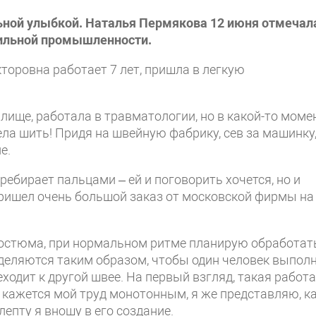
ьной улыбкой. Наталья Пермякова 12 июня отмечал
тильной промышленности.
оровна работает 7 лет, пришла в легкую
ище, работала в травматологии, но в какой-то моме
тела шить! Придя на швейную фабрику, сев за машинку,
е.
ебирает пальцами – ей и поговорить хочется, но и
пришел очень большой заказ от московской фирмы на
костюма, при нормальном ритме планирую обработат
еделяются таким образом, чтобы один человек выпол
ходит к другой швее. На первый взгляд, такая работа
е кажется мой труд монотонным, я же представляю, к
епту я вношу в его создание.