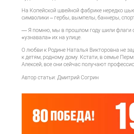
На Копейской швейной фабрике нередко шь
символики – гербы, вымпелы, баннеры, спор
— Я помню, мы в прошлом году шили флаги с
«узнавала» их на улице.
О любви к Родине Наталья Викторовна не зад
к детям, родному дому. Кстати, в семье Перм
Алексей, все они сейчас получают професси
Автор статьи: Дмитрий Согрин