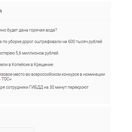
я
ино будет дана горячая вода?
а по уборке дорог оштрафовали на 600 тысяч рублей
лотерею 5,6 миллионов рублей
пели в Копейске в Крещение
изовое место во всероссийском конкурсе в номинации
ь ТОС»
бря сотрудники ГИБДД на 30 минут перекроют