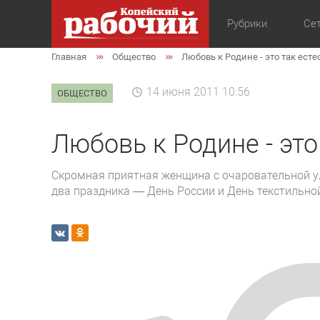
Рубрики
Сет
Главная
Общество
Любовь к Родине - это так ест
Общество
Экон
14 июня 2011 10:56
ОБЩЕСТВО
Любовь к Родине - это
Скромная приятная женщина с очаровательной у
два праздника — День России и День текстильн