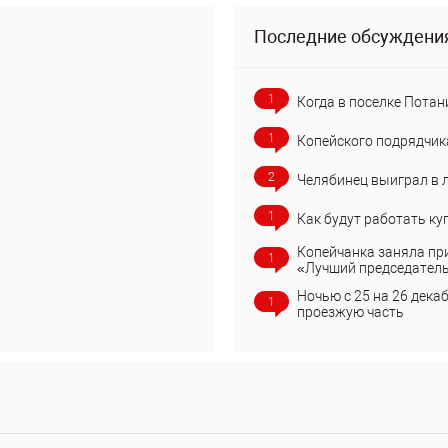
Последние обсуждени
1
Когда в поселке Потан
1
Копейского подрядчик
2
Челябинец выиграл в 
1
Как будут работать ку
Копейчанка заняла пр
1
«Лучший председател
Ночью с 25 на 26 дека
1
проезжую часть