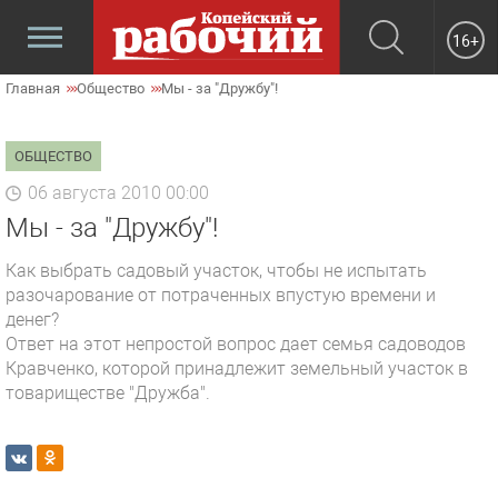
16+
Главная
Общество
Мы - за "Дружбу"!
ОБЩЕСТВО
06 августа 2010 00:00
Мы - за "Дружбу"!
Как выбрать садовый участок, чтобы не испытать
разочарование от потраченных впустую времени и
денег?
Ответ на этот непростой вопрос дает семья садоводов
Кравченко, которой принадлежит земельный участок в
товариществе "Дружба".